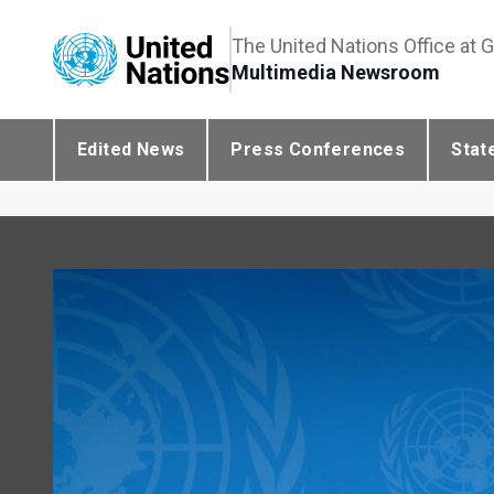
The United Nations Office at 
Multimedia Newsroom
Edited News
Press Conferences
Stat