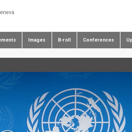
Geneva
ements
Images
B-roll
Conferences
U