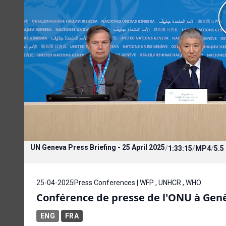
UN Geneva Press Briefing - 25 April 2025
/
1:33:15
/
MP4
/
5.5
25-04-2025
Press Conferences | WFP , UNHCR , WHO
Conférence de presse de l'ONU à Genèv
ENG
FRA