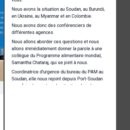
Nous avons la situation au Soudan, au Burundi,
en Ukraine, au Myanmar et en Colombie.
Nous avons donc des conférenciers de
différentes agences.
Nous allons aborder ces questions et nous
allons immédiatement donner la parole à une
collègue du Programme alimentaire mondial,
Samantha Chataraj, qui se joint à nous.
Coordinatrice d'urgence du bureau du PAM au
Soudan, elle nous rejoint depuis Port-Soudan
pour faire le point sur la situation dans le pays.
Samantha, la parole est à toi.
[Autre langue parlée]
[Autre langue parlée]
C'est un plaisir pour moi d'être parmi vous pour
cette séance d'information.