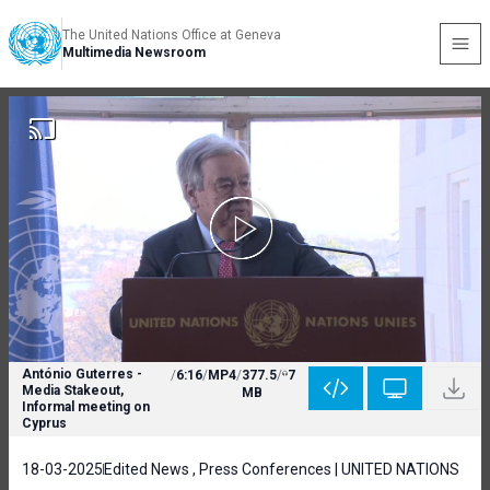
The United Nations Office at Geneva
Multimedia Newsroom
António Guterres -
/
6:16
/
MP4
/
377.5
/
7
Media Stakeout,
MB
Informal meeting on
Cyprus
18-03-2025
Edited News , Press Conferences | UNITED NATIONS