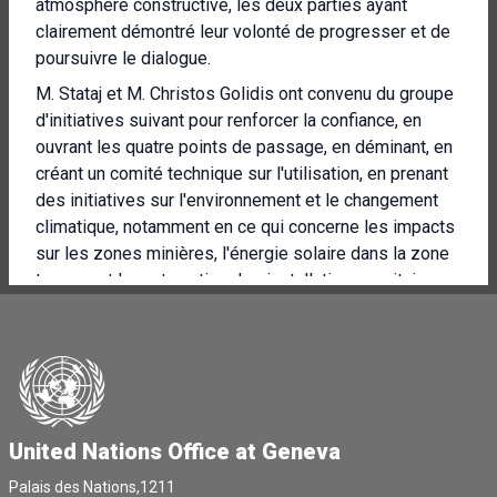
atmosphère constructive, les deux parties ayant
clairement démontré leur volonté de progresser et de
poursuivre le dialogue.
M. Stataj et M. Christos Golidis ont convenu du groupe
d'initiatives suivant pour renforcer la confiance, en
ouvrant les quatre points de passage, en déminant, en
créant un comité technique sur l'utilisation, en prenant
des initiatives sur l'environnement et le changement
climatique, notamment en ce qui concerne les impacts
sur les zones minières, l'énergie solaire dans la zone
tampon et la restauration des installations sanitaires.
Nous avons convenu de tenir la prochaine réunion dans
ce format fin juillet et je désignerai un envoyé
personnel pour préparer les prochaines étapes.
[Autre langue parlée]
[Autre langue parlée]
United Nations Office at Geneva
[Autre langue parlée]
Palais des Nations,1211