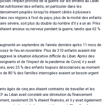
osait l'impact profond de la guerre sur les enfants au Liban.
at nutritionnel des enfants, en particulier dans les
 densément peuplés lorsqu'ils étaient ciblés à plusieurs
Dans ces régions à l'est du pays, plus de la moitié des enfants
ire sévère, soit plus du double du nombre d'il y a un an. Près
étaient anxieux ou nerveux pendant la guerre, tandis que 62 %
nt augmenté en septembre de l'année dernière après 11 mois de
 cessez-le-feu en novembre. Plus de 310 enfants avaient été
ggravé la situation éducative difficile du Liban. Après des
ignants et de l'impact de la pandémie de Covid, il y avait
isés, avec 25 % des enfants toujours déscolarisés au moment
ès de 80 % des familles interrogées avaient un besoin urgent
ants âgés de cinq ans étaient contraints de travailler et les
F au Liban avait constaté une diminution du financement
ement, seulement 26 % étaient financés, et il y avait également