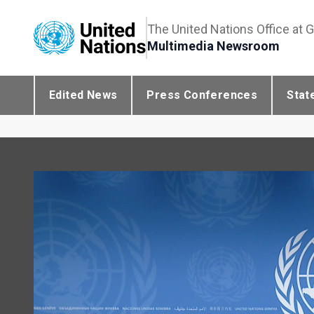
The United Nations Office at 
Multimedia Newsroom
Edited News
Press Conferences
Stat