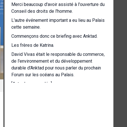
Merci beaucoup d'avoir assisté à l'ouverture du
Conseil des droits de l'homme.
L'autre événement important a eu lieu au Palais
cette semaine.
Commençons donc ce briefing avec Anktad.
Les frères de Katrina.
David Vivas était le responsable du commerce,
de l'environnement et du développement
durable d'Anktad pour nous parler du prochain
Forum sur les océans au Palais.
[Autre langue parlée]
Oui, il suffit de vous donner la logistique à ce
sujet.
Anktad organisera du lundi au mercredi prochain
le 5e Forum des Nations Unies sur les océans
dans la salle 19, ainsi qu'une exposition très