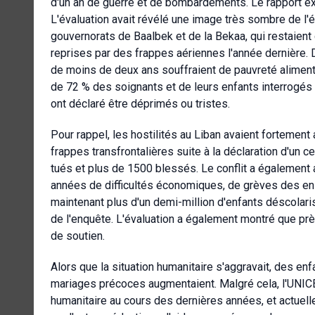
d'un an de guerre et de bombardements. Le rapport exp
L'évaluation avait révélé une image très sombre de l'ét
gouvernorats de Baalbek et de la Bekaa, qui restaient
reprises par des frappes aériennes l'année dernière. 
de moins de deux ans souffraient de pauvreté alimenta
de 72 % des soignants et de leurs enfants interrogés 
ont déclaré être déprimés ou tristes.
Pour rappel, les hostilités au Liban avaient forteme
frappes transfrontalières suite à la déclaration d'un
tués et plus de 1500 blessés. Le conflit a également a
années de difficultés économiques, de grèves des ense
maintenant plus d'un demi-million d'enfants déscolar
de l'enquête. L'évaluation a également montré que pr
de soutien.
Alors que la situation humanitaire s'aggravait, des enf
mariages précoces augmentaient. Malgré cela, l'UNICE
humanitaire au cours des dernières années, et actuell