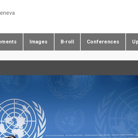
Geneva
ements
Images
B-roll
Conferences
U