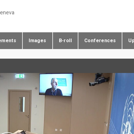
Geneva
ements
Images
B-roll
Conferences
U