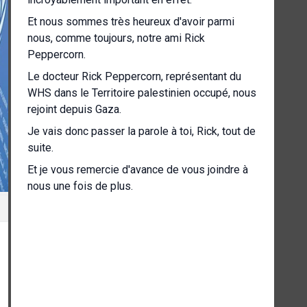
Et nous sommes très heureux d'avoir parmi
nous, comme toujours, notre ami Rick
Peppercorn.
Le docteur Rick Peppercorn, représentant du
WHS dans le Territoire palestinien occupé, nous
rejoint depuis Gaza.
Je vais donc passer la parole à toi, Rick, tout de
suite.
Et je vous remercie d'avance de vous joindre à
nous une fois de plus.
Rick, la parole est à toi.
[Autre langue parlée]
[Autre langue parlée]
[Autre langue parlée]
[Autre langue parlée]