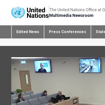
The United Nations Office at 
Multimedia Newsroom
Edited News
Press Conferences
Stat