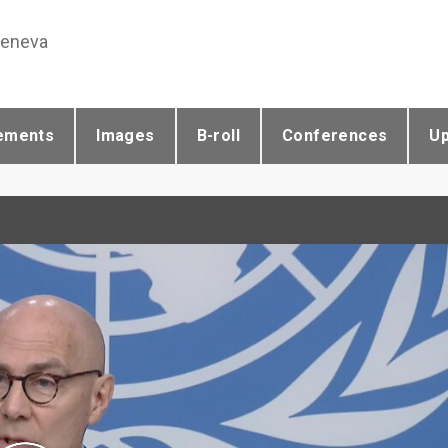
Geneva
ements
Images
B-roll
Conferences
U