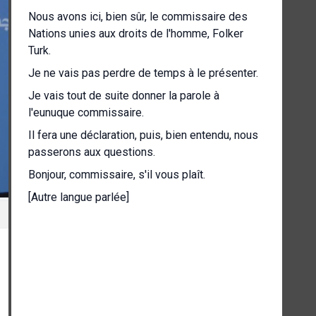
Nous avons ici, bien sûr, le commissaire des
Nations unies aux droits de l'homme, Folker
Turk.
Je ne vais pas perdre de temps à le présenter.
Je vais tout de suite donner la parole à
l'eunuque commissaire.
Il fera une déclaration, puis, bien entendu, nous
passerons aux questions.
Bonjour, commissaire, s'il vous plaît.
[Autre langue parlée]
[Autre langue parlée]
Bonjour à tous.
C'est toujours agréable de voir le corps de
presse genevois ici aux Nations Unies.
Et je crois savoir que cette année marque le 75e