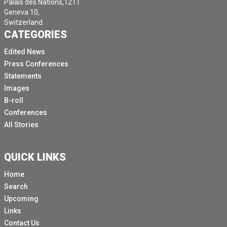
Palais des Nations,1211
Alors à toi, Andrea.
Geneva 10,
Switzerland.
[Autre langue parlée]
CATEGORIES
Merci beaucoup Rolando et merci d'avoir accueilli la
Edited News
FINUL.
Press Conferences
Au cours de cette séance d'information.
Statements
Je vais commencer par quelques minutes de
Images
remarques qui, je l'espère, seront ensuite distribuées
B-roll
aux médias après la séance d'information.
Conferences
All Stories
Depuis mon dernier exposé il y a plus d'un mois, la
tension s'est accrue de part et d'autre de la Ligne
bleue.
QUICK LINKS
Alors que les hostilités se poursuivaient avec une
Home
intensité renouvelée.
Search
Les grandes incursions israéliennes ont pénétré plus
Upcoming
profondément au Liban.
Links
Contact Us
Les affrontements terrestres à l'intérieur du Liban sont