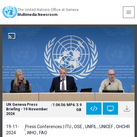
The United Nations Office at Geneva
Multimedia Newsroom
UN Geneva Press
/
1:06:56
/
MP4
/
3.9
Briefing - 19 November
GB
2024
19-11-
Press Conferences | ITU , OSE , UNIFIL , UNICEF , OHCHR
2024
, WHO , FAO