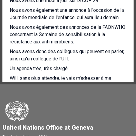
Nous avons une mise à jour sur la COP 29.
Nous avons également une annonce à l'occasion de la
Journée mondiale de l'enfance, qui aura lieu demain.
Nous avons également des annonces de la FAONWHO
concernant la Semaine de sensibilisation à la
résistance aux antimicrobiens.
Nous avons donc des collègues qui peuvent en parler,
ainsi qu'un collègue de l'UIT.
Un agenda très, très chargé.
Will, sans plus attendre, je vais m'adresser à ma
collègue et amie, Andrea Tenente, qui est, comme vous
le savez, la porte-parole de la FINUL, force de
maintien de la paix de la Nouvelle-Galles du Sud au
Sud-Liban, qui va nous faire le point sur la situation sur
le terrain.
Ensuite, je vais aller immédiatement voir James de
United Nations Office at Geneva
l'UNICEF pour qu'il s'adresse également au Liban.