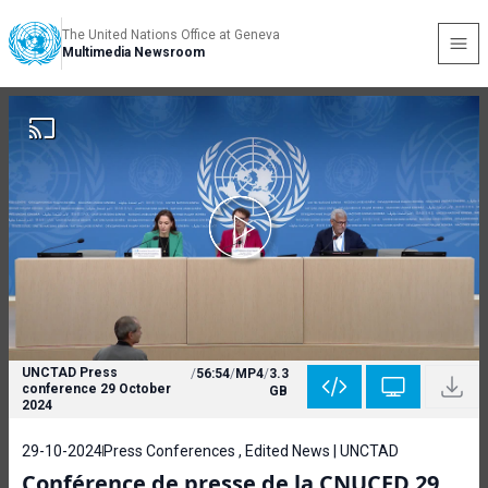
The United Nations Office at Geneva
Multimedia Newsroom
UNCTAD Press
/
56:54
/
MP4
/
3.3
conference 29 October
GB
2024
29-10-2024
Press Conferences , Edited News | UNCTAD
Conférence de presse de la CNUCED 29