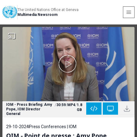
The United Nations Office at Geneva
Multimedia Newsroom
IOM - Press Briefing: Amy
/
30:59
/
MP4
/
1.8
Pope, IOM Director
GB
General
29-10-2024
Press Conferences | IOM
OIM - Point de presse : Amy Pope,