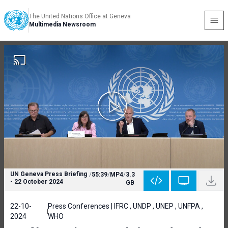
The United Nations Office at Geneva
Multimedia Newsroom
UN Geneva Press Briefing
/
55:39
/
MP4
/
3.3
- 22 October 2024
GB
22-10-
Press Conferences | IFRC , UNDP , UNEP , UNFPA ,
2024
WHO