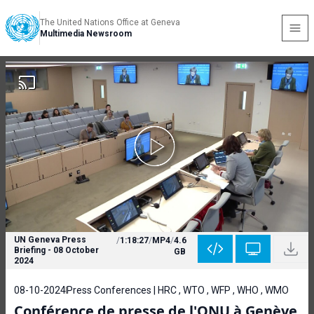
The United Nations Office at Geneva
Multimedia Newsroom
UN Geneva Press
/
1:18:27
/
MP4
/
4.6
Briefing - 08 October
GB
2024
08-10-2024
Press Conferences | HRC , WTO , WFP , WHO , WMO
Conférence de presse de l'ONU à Genève