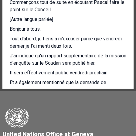
Commençons tout de suite en écoutant Pascal faire le
point sur le Conseil.
[Autre langue parlée]
Bonjour à tous.
Tout d'abord, je tiens à m'excuser parce que vendredi
dernier je t'ai menti deux fois.
J'ai indiqué qu'un rapport supplémentaire de la mission
d'enquête sur le Soudan sera publié hier.
Il sera effectivement publié vendredi prochain.
Et a également mentionné que la demande de
renouvellement du mandat du rapport spécial sur le
changement climatique concernait une année
supplémentaire, mais que c'est en fait pour trois ans.
Je m'en excuse donc.
Ce matin, le commissaire **** fera le point sur la
situation des droits de l'homme en Ukraine.
United Nations Office at Geneva