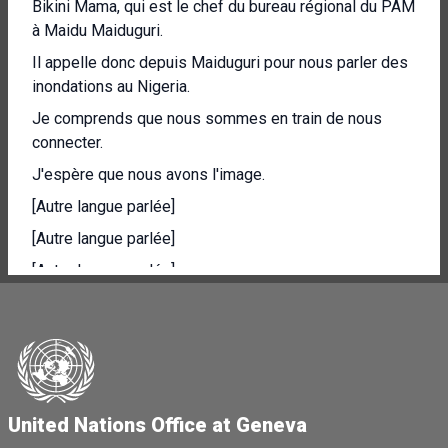
Bikini Mama, qui est le chef du bureau régional du PAM
à Maidu Maiduguri.
Il appelle donc depuis Maiduguri pour nous parler des
inondations au Nigeria.
Je comprends que nous sommes en train de nous
connecter.
J'espère que nous avons l'image.
[Autre langue parlée]
[Autre langue parlée]
[Autre langue parlée]
[Autre langue parlée]
[Autre langue parlée]
[Autre langue parlée]
Il y a du bruit derrière, mais c'est possible.
United Nations Office at Geneva
[Autre langue parlée]