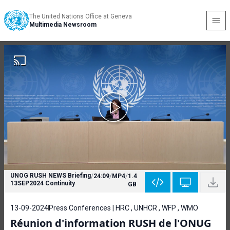
The United Nations Office at Geneva
Multimedia Newsroom
UNOG RUSH NEWS Briefing
/
24:09
/
MP4
/
1.4
13SEP2024 Continuity
GB
13-09-2024
Press Conferences | HRC , UNHCR , WFP , WMO
Réunion d'information RUSH de l'ONUG