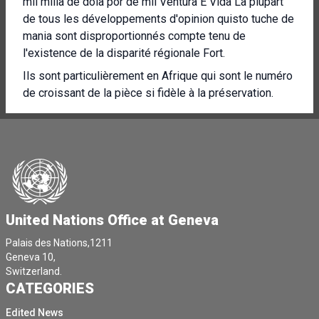
mil milia de dola por de mil Ventura E Vida La plupart
de tous les développements d'opinion quisto tuche de
mania sont disproportionnés compte tenu de
l'existence de la disparité régionale Fort.
Ils sont particulièrement en Afrique qui sont le numéro
de croissant de la pièce si fidèle à la préservation.
Le développement de Trello for Dode de la Recura la
de Pubic Exterior Pardon Dole Pinon a posé un
problème important.
N'avez-vous pas plus de complexité dans une telle
restructuration ?
Je vais autoriser cela davantage.
United Nations Office at Geneva
[Autre langue parlée]
Palais des Nations,1211
Geneva 10,
SU rapport ne contient pas une nouvelle a pardon, j'ai
Switzerland.
réellement besoin du le le vie pour le développement
CATEGORIES
financier que vous avez et en particulier ou une
architecture formelle, le modèle financier A ou le
Edited News