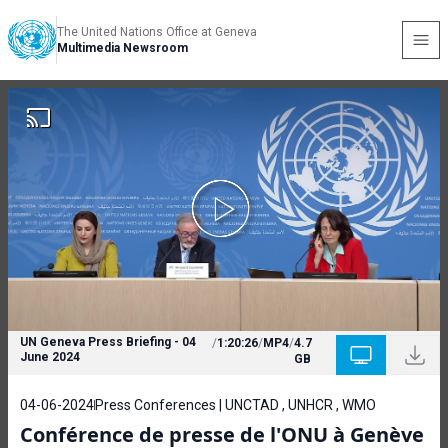
The United Nations Office at Geneva
Multimedia Newsroom
UN Geneva Press Briefing - 04
/
1:20:26
/
MP4
/
4.7
June 2024
GB
04-06-2024
Press Conferences | UNCTAD , UNHCR , WMO
Conférence de presse de l'ONU à Genève