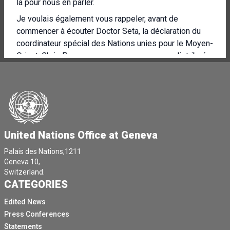
là pour nous en parler.
Je voulais également vous rappeler, avant de
commencer à écouter Doctor Seta, la déclaration du
coordinateur spécial des Nations unies pour le Moyen-
Orient, Chris Process, que nous vous avons distribuée
hier soir à propos des frappes aériennes à Rafa.
Je donne donc la parole au docteur Seita et je vous
prie d'avoir vos remarques initiales, puis nous
passerons aux questions.
[Autre langue parlée]
United Nations Office at Geneva
[Autre langue parlée]
Palais des Nations,1211
Merci beaucoup pour ce bon rassemblement.
Geneva 10,
Switzerland.
Et je m'appelle Seita.
CATEGORIES
Je suis le directeur de la santé de l'UNRWA.
Edited News
L'UNRWA couvre non seulement le territoire
Press Conferences
palestinien occupé, Gaza, la Cisjordanie, y compris
Statements