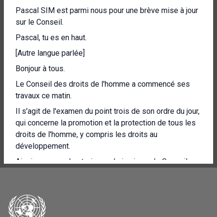
Pascal SIM est parmi nous pour une brève mise à jour
sur le Conseil.
Pascal, tu es en haut.
[Autre langue parlée]
Bonjour à tous.
Le Conseil des droits de l'homme a commencé ses
travaux ce matin.
Il s'agit de l'examen du point trois de son ordre du jour,
qui concerne la promotion et la protection de tous les
droits de l'homme, y compris les droits au
développement.
Ainsi, au cours des trois prochains jours, le Conseil
entendra neuf experts somatiques, issus de son
mécanisme de procédures spéciales.
Le Conseil entend actuellement ce matin Mama Fatima
Singhate, la Rapporteuse spéciale sur la vente