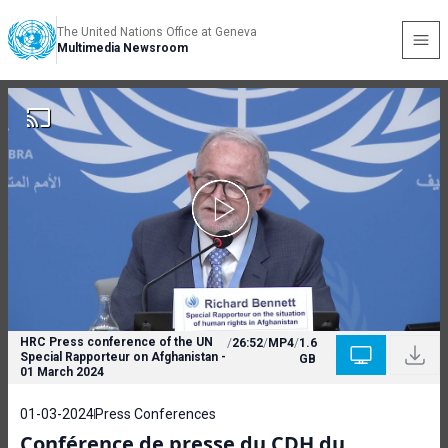
The United Nations Office at Geneva
Multimedia Newsroom
HRC Press conference of the UN
/
26:52
/
MP4
/
1.6
Special Rapporteur on Afghanistan -
GB
01 March 2024
01-03-2024
Press Conferences
Conférence de presse du CDH du