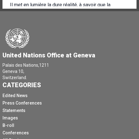
Il met en lumière la dure réalité, à savoir que la
situation des droits de l'homme sous le régime des
Taliban continue de se détériorer.
Cette crise doit rester sous le feu des projecteurs.
Avant d'aller plus loin, et j'essaierai de faire des
remarques assez brèves, je voudrais juste dire un mot
United Nations Office at Geneva
ou deux au sujet des droits de l'homme.
Les droits de l'homme sont universels et indivisibles.
Palais des Nations,1211
Geneva 10,
Il est essentiel qu'ils soient considérés comme
Switzerland.
faisant partie de la solution.
CATEGORIES
À l'avenir, nous devons mettre l'accent sur la
Edited News
convergence plutôt que sur la division en Afghanistan,
Press Conferences
et après 45 ans et plus de conflit et d'occupation,
Statements
l'Afghanistan est une société gravement endommagée
Images
qui fait également preuve d'une résilience
B-roll
remarquable.
Conferences
Et dans un environnement toujours polarisé, il est