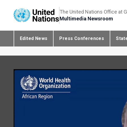
The United Nations Office at 
Multimedia Newsroom
Edited News
Press Conferences
Stat