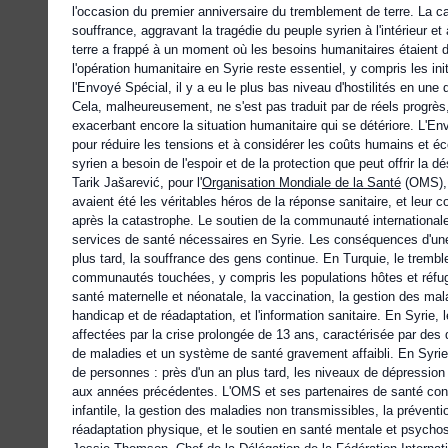
l'occasion du premier anniversaire du tremblement de terre. La c
souffrance, aggravant la tragédie du peuple syrien à l'intérieur et
terre a frappé à un moment où les besoins humanitaires étaient dé
l'opération humanitaire en Syrie reste essentiel, y compris les i
l'Envoyé Spécial, il y a eu le plus bas niveau d'hostilités en une
Cela, malheureusement, ne s'est pas traduit par de réels progrès,
exacerbant encore la situation humanitaire qui se détériore. L'E
pour réduire les tensions et à considérer les coûts humains et éc
syrien a besoin de l'espoir et de la protection que peut offrir la 
Tarik Jašarević, pour l'
Organisation Mondiale de la Santé
(OMS)
avaient été les véritables héros de la réponse sanitaire, et leu
après la catastrophe. Le soutien de la communauté internationale 
services de santé nécessaires en Syrie. Les conséquences d'un
plus tard, la souffrance des gens continue. En Turquie, le trem
communautés touchées, y compris les populations hôtes et réfugi
santé maternelle et néonatale, la vaccination, la gestion des ma
handicap et de réadaptation, et l'information sanitaire. En Syri
affectées par la crise prolongée de 13 ans, caractérisée par des
de maladies et un système de santé gravement affaibli. En Syri
de personnes : près d'un an plus tard, les niveaux de dépression
aux années précédentes. L'OMS et ses partenaires de santé conti
infantile, la gestion des maladies non transmissibles, la prévent
réadaptation physique, et le soutien en santé mentale et psycho