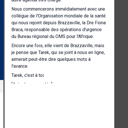
Nous commencerons immédiatement avec une
collègue de l'Organisation mondiale de la santé
qui nous rejoint depuis Brazzaville, la Dre Fiona
Braca, responsable des opérations d'urgence
du Bureau régional du OMS pour l'Afrique.
Encore une fois, elle vient de Brazzaville, mais
je pense que Tarek, qui se joint à nous en ligne,
aimerait peut-être dire quelques mots à
l'avance.
Tarek, c'est à toi.
[Autre langue parlée]
Merci beaucoup, Rolando, d'avoir donné
l'occasion à l'OMS de parler de la situation du
choléra dans le sud de l'Afrique.
Je vais donc donner immédiatement la parole à
la docteure Braca, qui nous parlera de la