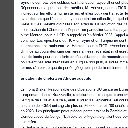
Syrie ne doit pas être oubliée, car la situation aujourd'hui est p
Répondant aux questions des médias, M. Hansen, pour la FICR, a 
indirect sur les efforts humanitaires, et elles pouvaient affecte
avait déclaré que l'économie syrienne était en difficulté, et qu'il 
Syrie sur les Syriens ordinaires soit atténué. La réduction des ri
construction de bâtiments adéquats, en particulier dans les pa
Mme Mantoo, pour le HCR, a rappelé qu'en février 2023, l'appel a
continue. Les opérations du HCR en Syrie et en Turquie ne sont a
international soit maintenu. M. Hansen, pour la FICR, répondant à 
diminué au cours des cinq dernières années, et il était malheure
pas de fonds pour des efforts de réhabilitation et de reconstruct
pouvaient pas être intensifiés en Turquie non plus, a ajouté Mm
termes d'intensité que de portée géographique du tremblement de 
Situation du choléra en Afrique australe
Dr Fiona Braka, Responsable des Opérations d'Urgence au
Burea
s'exprimant depuis Brazzaville, a déclaré que, bien que le choléra
l'Afrique de l'Est et australe, était aujourd'hui l'épicentre. Au 
africaine de l'OMS ont signalé plus de 26 000 cas et 700 décès, 
en 2023. Les principaux pays préoccupants étaient la Zambie et 
Démocratique du Congo, l'Éthiopie et le Nigéria signalent des épi
sur le feu.
Dr Braka revenait tout juste de Zambie, qui connaît sa pire épi