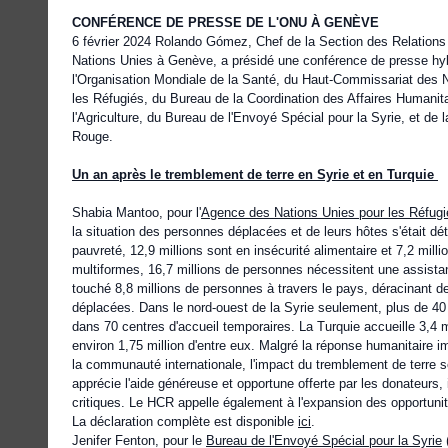
CONFÉRENCE DE PRESSE DE L'ONU À GENÈVE
6 février 2024 Rolando Gómez, Chef de la Section des Relations 
Nations Unies à Genève, a présidé une conférence de presse hybr
l'Organisation Mondiale de la Santé, du Haut-Commissariat des 
les Réfugiés, du Bureau de la Coordination des Affaires Humanitai
l'Agriculture, du Bureau de l'Envoyé Spécial pour la Syrie, et de
Rouge.
Un an après le tremblement de terre en Syrie et en Turquie
Shabia Mantoo, pour l'
Agence des Nations Unies pour les Réfugi
la situation des personnes déplacées et de leurs hôtes s'était dé
pauvreté, 12,9 millions sont en insécurité alimentaire et 7,2 milli
multiformes, 16,7 millions de personnes nécessitent une assistan
touché 8,8 millions de personnes à travers le pays, déracinant d
déplacées. Dans le nord-ouest de la Syrie seulement, plus de 40
dans 70 centres d'accueil temporaires. La Turquie accueille 3,4 m
environ 1,75 million d'entre eux. Malgré la réponse humanitaire 
la communauté internationale, l'impact du tremblement de terre se
apprécie l'aide généreuse et opportune offerte par les donateurs,
critiques. Le HCR appelle également à l'expansion des opportunit
La déclaration complète est disponible
ici
.
Jenifer Fenton, pour le
Bureau de l'Envoyé Spécial pour la Syrie