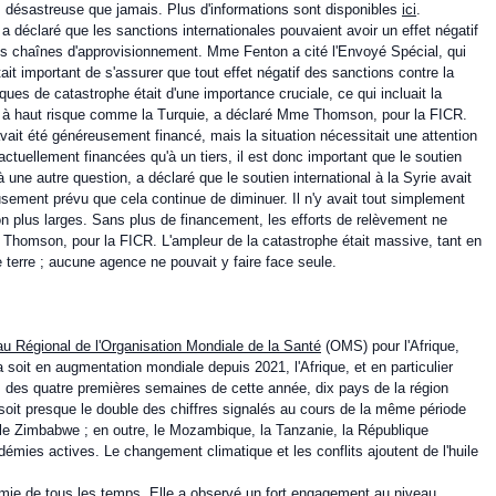
lus désastreuse que jamais. Plus d'informations sont disponibles
ici
.
déclaré que les sanctions internationales pouvaient avoir un effet négatif
r les chaînes d'approvisionnement. Mme Fenton a cité l'Envoyé Spécial, qui
était important de s'assurer que tout effet négatif des sanctions contre la
sques de catastrophe était d'une importance cruciale, ce qui incluait la
ys à haut risque comme la Turquie, a déclaré Mme Thomson, pour la FICR.
vait été généreusement financé, mais la situation nécessitait une attention
ctuellement financées qu'à un tiers, il est donc important que le soutien
une autre question, a déclaré que le soutien international à la Syrie avait
usement prévu que cela continue de diminuer. Il n'y avait tout simplement
ion plus larges. Sans plus de financement, les efforts de relèvement ne
e Thomson, pour la FICR. L'ampleur de la catastrophe était massive, tant en
terre ; aucune agence ne pouvait y faire face seule.
u Régional de l'Organisation Mondiale de la Santé
(OMS) pour l'Afrique,
 soit en augmentation mondiale depuis 2021, l'Afrique, et en particulier
cours des quatre premières semaines de cette année, dix pays de la région
soit presque le double des chiffres signalés au cours de la même période
le Zimbabwe ; en outre, le Mozambique, la Tanzanie, la République
démies actives. Le changement climatique et les conflits ajoutent de l'huile
démie de tous les temps. Elle a observé un fort engagement au niveau