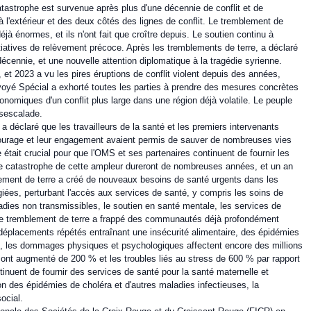
atastrophe est survenue après plus d'une décennie de conflit et de
 à l'extérieur et des deux côtés des lignes de conflit. Le tremblement de
jà énormes, et ils n'ont fait que croître depuis. Le soutien continu à
nitiatives de relèvement précoce. Après les tremblements de terre, a déclaré
 décennie, et une nouvelle attention diplomatique à la tragédie syrienne.
 et 2023 a vu les pires éruptions de conflit violent depuis des années,
nvoyé Spécial a exhorté toutes les parties à prendre des mesures concrètes
onomiques d'un conflit plus large dans une région déjà volatile. Le peuple
désescalade.
,
a déclaré que les travailleurs de la santé et les premiers intervenants
r courage et leur engagement avaient permis de sauver de nombreuses vies
était crucial pour que l'OMS et ses partenaires continuent de fournir les
e catastrophe de cette ampleur dureront de nombreuses années, et un an
blement de terre a créé de nouveaux besoins de santé urgents dans les
ées, perturbant l'accès aux services de santé, y compris les soins de
ladies non transmissibles, le soutien en santé mentale, les services de
e, le tremblement de terre a frappé des communautés déjà profondément
 déplacements répétés entraînant une insécurité alimentaire, des épidémies
e, les dommages physiques et psychologiques affectent encore des millions
 ont augmenté de 200 % et les troubles liés au stress de 600 % par rapport
nuent de fournir des services de santé pour la santé maternelle et
ion des épidémies de choléra et d'autres maladies infectieuses, la
social.