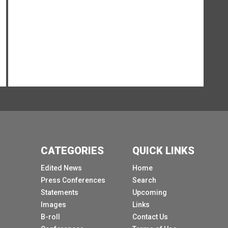
Nous avons envoyé plus de 24 tonnes de
fournitures d'urgence en Zambie et plus de 10 à
7 tonnes au Zimbabwe et nous prévoyons d'en
faire davantage.
Ces fournitures d'urgence comprennent des kits
de lutte contre le choléra et une solution de
réhydratation orale, source pour la prise en
charge des cas de choléra.
Malgré la pénurie mondiale de vaccins oraux
contre le choléra, W2 soutient les pays dans
l'utilisation ciblée et stratégique des vaccins.
CATEGORIES
QUICK LINKS
En Zambie, plus de 1,7 million de personnes ont
été vaccinées et une campagne similaire est en
Edited News
Home
cours au Zimbabwe, qui devrait couvrir 2,3
Press Conferences
Search
millions de personnes.
Statements
Upcoming
Nous observons les premiers signes d'un
Images
Links
ralentissement de l'épidémie en Zambie en
B-roll
Contact Us
raison de la semaine dernière, en particulier