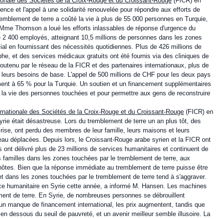
tionale des Sociétés de la Croix-Rouge et du Croissant-Rouge
(FICR) en
ence et l'appel à une solidarité renouvelée pour répondre aux efforts de
remblement de terre a coûté la vie à plus de 55 000 personnes en Turquie,
. Mme Thomson a loué les efforts inlassables de réponse d'urgence du
e 2 400 employés, atteignant 10,5 millions de personnes dans les zones
ial en fournissant des nécessités quotidiennes. Plus de 426 millions de
he, et des services médicaux gratuits ont été fournis via des cliniques de
tenu par le réseau de la FICR et des partenaires internationaux, plus de
 leurs besoins de base. L'appel de 500 millions de CHF pour les deux pays
ement à 65 % pour la Turquie. Un soutien et un financement supplémentaires
r la vie des personnes touchées et pour permettre aux gens de reconstruire
ernationale des Sociétés de la Croix-Rouge et du Croissant-Rouge
(FICR) en
yrie était désastreuse. Lors du tremblement de terre un an plus tôt, des
crise, ont perdu des membres de leur famille, leurs maisons et leurs
u déplacées. Depuis lors, le Croissant-Rouge arabe syrien et la FICR ont
s ont délivré plus de 23 millions de services humanitaires et continuent de
des familles dans les zones touchées par le tremblement de terre, aux
ôtes. Bien que la réponse immédiate au tremblement de terre puisse être
e et dans les zones touchées par le tremblement de terre tend à s'aggraver.
nce humanitaire en Syrie cette année, a informé M. Hansen. Les machines
ement de terre. En Syrie, de nombreuses personnes se débrouillent
 a un manque de financement international, les prix augmentent, tandis que
 en dessous du seuil de pauvreté, et un avenir meilleur semble illusoire. La