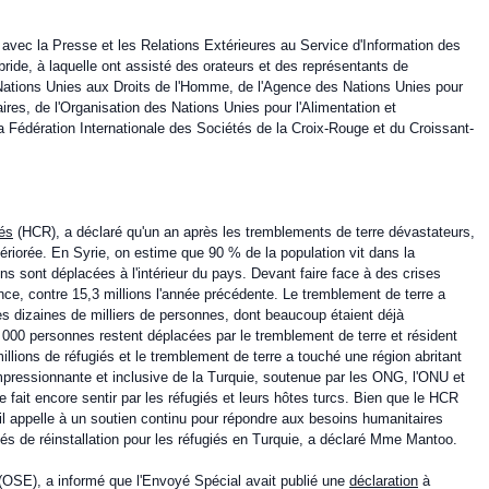
avec la Presse et les Relations Extérieures au Service d'Information des
ide, à laquelle ont assisté des orateurs et des représentants de
Nations Unies aux Droits de l'Homme, de l'Agence des Nations Unies pour
res, de l'Organisation des Nations Unies pour l'Alimentation et
 la Fédération Internationale des Sociétés de la Croix-Rouge et du Croissant-
és
(HCR), a déclaré qu'un an après les tremblements de terre dévastateurs,
tériorée. En Syrie, on estime que 90 % de la population vit dans la
ons sont déplacées à l'intérieur du pays. Devant faire face à des crises
ce, contre 15,3 millions l'année précédente. Le tremblement de terre a
es dizaines de milliers de personnes, dont beaucoup étaient déjà
 000 personnes restent déplacées par le tremblement de terre et résident
illions de réfugiés et le tremblement de terre a touché une région abritant
impressionnante et inclusive de la Turquie, soutenue par les ONG, l'ONU et
 fait encore sentir par les réfugiés et leurs hôtes turcs. Bien que le HCR
 il appelle à un soutien continu pour répondre aux besoins humanitaires
és de réinstallation pour les réfugiés en Turquie, a déclaré Mme Mantoo.
(OSE), a informé que l'Envoyé Spécial avait publié une
déclaration
à