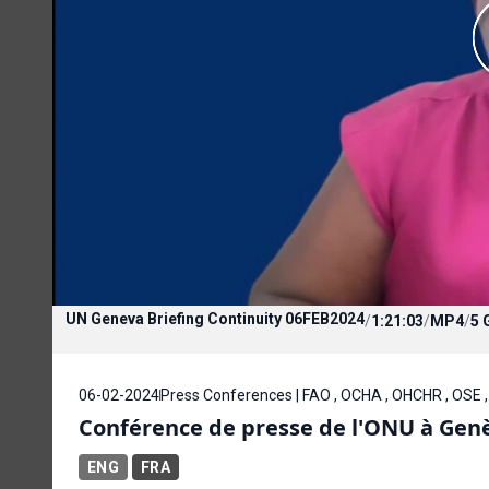
UN Geneva Briefing Continuity 06FEB2024
/
1:21:03
/
MP4
/
5 
06-02-2024
Press Conferences | FAO , OCHA , OHCHR , OSE
Conférence de presse de l'ONU à Genèv
ENG
FRA