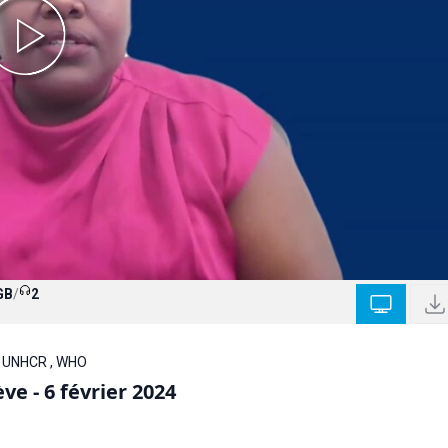
GB
/
2
 , UNHCR , WHO
e - 6 février 2024