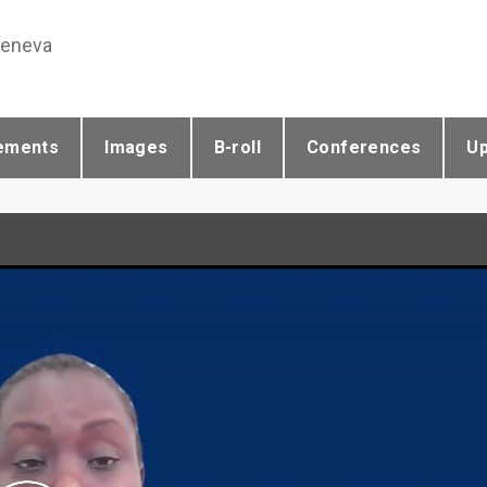
Geneva
ements
Images
B-roll
Conferences
U