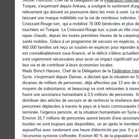
Jessie Thomson, Chef de la Délégation de la
Fédération Interna
Turquie, s'exprimant depuis Ankara, a souligné le sentiment d'urg
relèvement qui doivent se poursuivre dans les mois à venir. Le t
laissant une marque indélébile sur la vie de nombreux individus
Croissant-Rouge turc, qui a mobilisé 76 000 bénévoles et plus d
touchées en Turquie. Le Croissant-Rouge turc a joué un rôle cruc
repas chauds, depuis les toutes premières heures de la catastrop
santé mobiles. Grâce à un programme de secours en espèces, sou
460 000 familles ont reçu
un soutien en espèces
pour répondre à
est considérablement sous-financé, et le déficit s'élève actuell
sont urgemment nécessaires pour avoir un impact significatif su
leur vie et de contribuer à leurs économies locales.
Mads Brinch Hansen, Chef de la Délégation de la
Fédération Int
Syrie, s'exprimant depuis Damas, a déclaré que la situation en S
dizaines de milliers de personnes, déjà affectées par 13 ans de 
moyens de subsistance, et beaucoup se sont retrouvées à nouvea
fourni une assistance humanitaire à 3,5 millions de personnes. Il
distribuer des articles de secours et de renforcer la résilience 
personnes déplacées à travers le pays et à leurs communautés h
terminée, l'urgence persiste, et la situation humanitaire en Syri
Environ 16,7 millions de personnes auront besoin d'une assista
lourdes ne sont toujours pas disponibles, un an après le trembl
aujourd'hui avec seulement une heure d'électricité par jour. Il y
l'économie syrienne s'effondre. Environ 90 % de la population vit