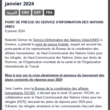
janvier 2024
العربية
ENG
ESP
FRA
POINT DE PRESSE DU SERVICE D'INFORMATION DES NATIONS
UNIES
9 janvier 2024
Rolando Gómez du
Service d'information des Nations Unies
(UNIS)
à
Genève,
a présidé le
point de presse hybride
, auquel ont assisté les
porte-parole et les représentants du Bureau de la coordination des
affaires humanitaires, du Haut-Commissariat des Nations Unies pour
les réfugiés, du Haut-Commissariat des Nations Unies aux droits de
l'homme, de l'Organisation mondiale de la santé et de l'Organisation
internationale du Travail.
Mise à jour sur la crise ukrainienne et annonce du lancement des
plans conjoints de réponse pour 2024
Jens Laerke, pour
le Bureau de la coordination des affaires
humanitaires (OCHA)
, a déclaré que le lundi 15 janvier, l'OCHA, en
collaboration avec le Haut-Commissariat des Nations Unies pour les
réfugiés (HCR), lancerait les plans de réponse pour 2024 pour
l'Ukraine, les réfugiés ukrainiens et les communautés d'accueil dans