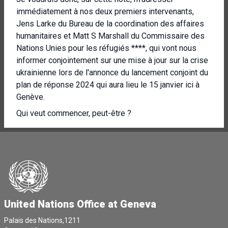
immédiatement à nos deux premiers intervenants,
Jens Larke du Bureau de la coordination des affaires
humanitaires et Matt S Marshall du Commissaire des
Nations Unies pour les réfugiés ****, qui vont nous
informer conjointement sur une mise à jour sur la crise
ukrainienne lors de l'annonce du lancement conjoint du
plan de réponse 2024 qui aura lieu le 15 janvier ici à
Genève.
Qui veut commencer, peut-être ?
Jens, la parole est à toi.
Merci beaucoup, Rolando, pour cette présentation.
[Autre langue parlée]
[Autre langue parlée]
En ce qui concerne l'Ukraine tout d'abord, lundi
United Nations Office at Geneva
prochain, le 15 janvier, nous lançons, avec le HCR, les
plans de réponse de cette année, ici, dans la nation de
Palais des Nations,1211