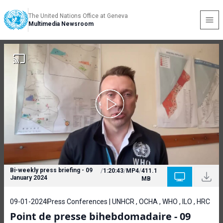
The United Nations Office at Geneva
Multimedia Newsroom
Bi-weekly press briefing - 09
/
1:20:43
/
MP4
/
411.1
January 2024
MB
09-01-2024
Press Conferences | UNHCR , OCHA , WHO , ILO , HRC
Point de presse bihebdomadaire - 09