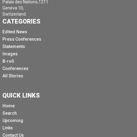
Palais des Nations,1211
Así que sin más preámbulos, Martin,
Geneva 10,
Te lo entregaré.
Switzerland.
CATEGORIES
Amigo, eso es un yo ahora en marcha.
Edited News
¿Está encendido?
Press Conferences
Ok, bien. Muchas gracias.
Statements
De hecho, muchísimas gracias.
Images
B-roll
Sí, hoy
Conferences
faltan dos meses para el día
All Stories
ya que
el inicio
QUICK LINKS
de los gazatíes
Home
tragedia
Search
Upcoming
ese día,
Links
El 7 de octubre,
Contact Us