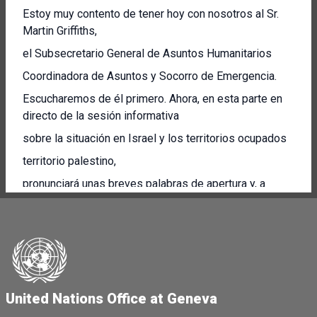
Estoy muy contento de tener hoy con nosotros al Sr.
Martin Griffiths,
el Subsecretario General de Asuntos Humanitarios
Coordinadora de Asuntos y Socorro de Emergencia.
Escucharemos de él primero. Ahora, en esta parte en
directo de la sesión informativa
sobre la situación en Israel y los territorios ocupados
territorio palestino,
pronunciará unas breves palabras de apertura y, a
continuación, responderemos a algunas de sus
preguntas.
No tardará tanto,
pero, por supuesto, damos prioridad a tener sus
preguntas
United Nations Office at Geneva
preguntó.