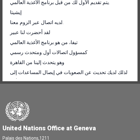
يتم تقديم الأول لك من قبل برنامج الأغذية العالمي.
إيشيتا
لديه اتصال عبر الزوم معنا.
لقد أحضرت لنا عبير
تيفا، من هو برنامج الأغذية العالمي
كمسؤول اتصالات أول ومتحدث رسمي
وهو يتحدث إلينا من القاهرة
لذلك لديك تحديث عن الصعوبات في إيصال المساعدات إلى
غزة.
أعطي الكلمة على الفور للسيد تيس.
هل هي
تريد ذلك؟
أوه، إنها سيدة. آسف. أنا آسف، سيدتي.
United Nations Office at Geneva
أم، آه، ربما؟
Palais des Nations,1211
تريد إيشيتا أن تبدأ أو نذهب مباشرة إلى القاهرة.