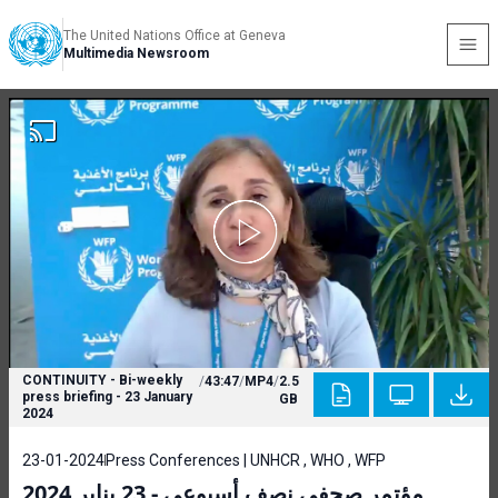
The United Nations Office at Geneva
Multimedia Newsroom
CONTINUITY - Bi-weekly
/
43:47
/
MP4
/
2.5
press briefing - 23 January
GB
2024
23-01-2024
Press Conferences | UNHCR , WHO , WFP
مؤتمر صحفي نصف أسبوعي - 23 يناير 2024