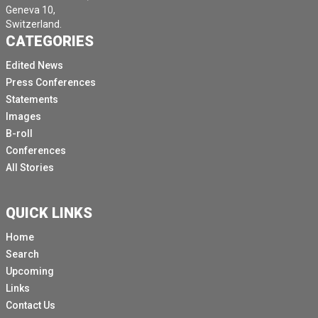
Geneva 10,
أرى ذلك
Switzerland.
CATEGORIES
أنت مصدر قلقي. فقط تفضلي، من فضلك.
Edited News
أنت أنت صامت
Press Conferences
سيدتي. يمكنك، آه، يمكنك البدء في الحديث.
Statements
أم حسنا. مرحباً بالجميع. شكرا جزيلا لك على
Images
B-roll
استضافتي اليوم.
Conferences
حسنًا، هناك بعض التحديثات، كما تعلمون، بعد ثلاثة أشهر من
All Stories
الصراع،
أعتقد، آه، كما يمكنكم جميعًا المتابعة من شاشاتكم.
QUICK LINKS
الوضع في غزة هو، بالطبع، آه،
Home
الانزلاق كل يوم إلى وضع أكثر كارثية بكثير.
Search
آه، هناك موجات من النزوح. آه، الناس يعانون من ضيق في
Upcoming
كما تعلمون، الجزء الجنوبي من قطاع غزة.
Links
Contact Us
هناك انتشار متفشي للمرض.