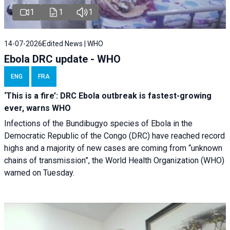
1
1
1
14-07-2026
Edited News | WHO
Ebola DRC update - WHO
ENG
FRA
‘This is a fire’: DRC Ebola outbreak is fastest-growing
ever, warns WHO
Infections of the Bundibugyo species of Ebola in the
Democratic Republic of the Congo (DRC) have reached record
highs and a majority of new cases are coming from “unknown
chains of transmission”, the World Health Organization (WHO)
warned on Tuesday.