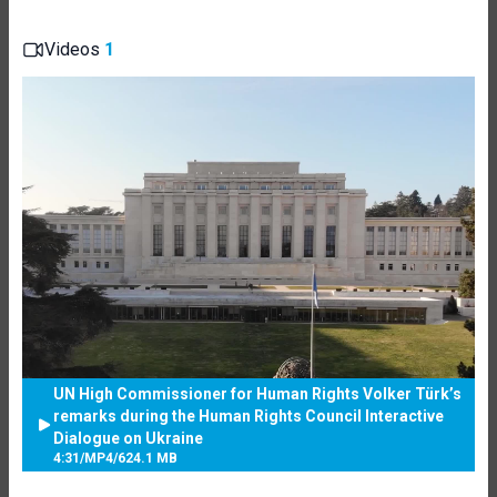
Videos
1
UN High Commissioner for Human Rights Volker Türk’s
remarks during the Human Rights Council Interactive
Dialogue on Ukraine
4:31
/
MP4
/
624.1 MB