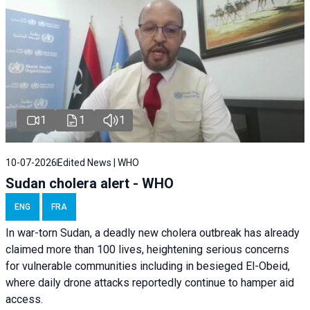
1
1
1
10-07-2026
Edited News | WHO
Sudan cholera alert - WHO
ENG
FRA
In war-torn Sudan, a deadly new cholera outbreak has already
claimed more than 100 lives, heightening serious concerns
for vulnerable communities including in besieged El-Obeid,
where daily drone attacks reportedly continue to hamper aid
access.