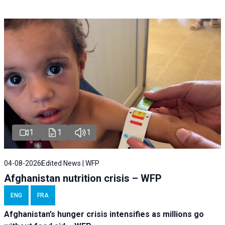
1
1
1
04-08-2026
Edited News | WFP
Afghanistan nutrition crisis – WFP
ENG
FRA
Afghanistan’s hunger crisis intensifies as millions go