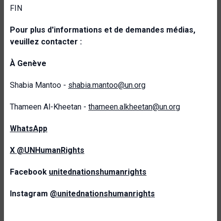
FIN
Pour plus d'informations et de demandes médias,
veuillez contacter :
À Genève
Shabia Mantoo -
shabia.mantoo@un.org
Thameen Al-Kheetan -
thameen.alkheetan@un.org
WhatsApp
X @UNHumanRights
Facebook
unitednationshumanrights
Instagram
@unitednationshumanrights