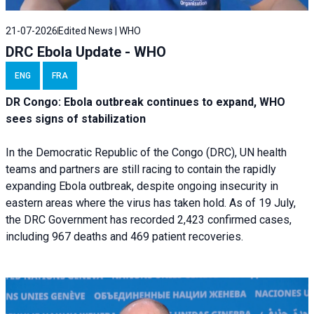
21-07-2026
Edited News | WHO
DRC Ebola Update - WHO
ENG
FRA
DR Congo: Ebola outbreak continues to expand, WHO
sees signs of stabilization
In the Democratic Republic of the Congo (DRC), UN health
teams and partners are still racing to contain the rapidly
expanding Ebola outbreak, despite ongoing insecurity in
eastern areas where the virus has taken hold. As of 19 July,
the DRC Government has recorded 2,423 confirmed cases,
including 967 deaths and 469 patient recoveries.