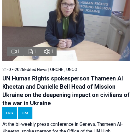
1
1
1
21-07-2026
Edited News | OHCHR , UNOG
UN Human Rights spokesperson Thameen Al
Kheetan and Danielle Bell Head of Mission
Ukraine on the deepening impact on civilians of
the war in Ukraine
ENG
FRA
At the bi-weekly press conference in Geneva, Thameen Al-
Kheetan, spokesperson for the Office of the UN High