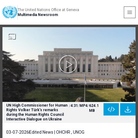
The United Nations Office at Geneva
Multimedia Newsroom
UN High Commissioner for Human
/
4:31
/
MP4
/
624.1
Rights Volker Türk’s remarks
MB
during the Human Rights Council
Interactive Dialogue on Ukraine
03-07-2026
Edited News | OHCHR , UNOG