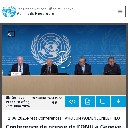
The United Nations Office at Geneva
Multimedia Newsroom
UN Geneva
/
57:30
/
MP4
/
3.6
/
2
Press Briefing
GB
- 12 June 2026
12-06-2026
Press Conferences | WHO , UN WOMEN , UNICEF , ILO
Conférence de presse de l'ONU à Genève