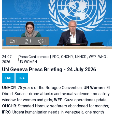
1
1
1
24-07-
Press Conferences | IFRC , OHCHR , UNHCR , WFP , WHO ,
2026
UN WOMEN
UN Geneva Press Briefing - 24 July 2026
ENG
FRA
UNHCR
:
75 years of the Refugee Convention;
UN Women
: El
Obeid, Sudan - d
rone attacks and sexual violence - no safety
window for women and girls;
WFP
:
Gaza operations
update;
OHCHR
:
Stranded Hormuz seafarers abandoned for months;
IFRC
:
Urgent humanitarian needs in Venezuela, one month