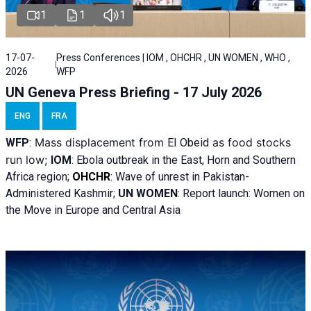
1
1
1
17-07-
Press Conferences | IOM , OHCHR , UN WOMEN , WHO ,
2026
WFP
UN Geneva Press Briefing - 17 July 2026
ENG
FRA
Mass displacement from
as food stocks
WFP
:
El
Obeid
run low;
IOM
:
Ebola outbreak in the East, Horn and Southern
Africa region;
OHCHR
:
Wave of unrest in Pakistan-
Administered Kashmir;
UN WOMEN
: R
eport launch: Women on
the Move in Europe and Central Asia