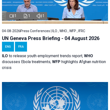
1
1
1
04-08-2026
Press Conferences | ILO , WHO , WFP , IFRC
UN Geneva Press Briefing - 04 August 2026
ENG
FRA
ILO
to release youth employment trends report;
WHO
discusses Ebola treatments;
WFP
highlights Afghan nutrition
crisis