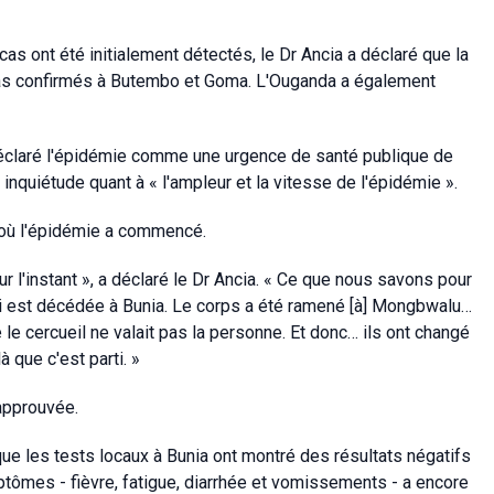
 cas ont été initialement détectés, le Dr Ancia a déclaré que la
cas confirmés à Butembo et Goma. L'Ouganda a également
claré l'épidémie comme une urgence de santé publique de
inquiétude quant à « l'ampleur et la vitesse de l'épidémie ».
it où l'épidémie a commencé.
r l'instant », a déclaré le Dr Ancia. « Ce que nous savons pour
 qui est décédée à Bunia. Le corps a été ramené [à] Mongbwalu…
e le cercueil ne valait pas la personne. Et donc… ils ont changé
là que c'est parti. »
 approuvée.
t que les tests locaux à Bunia ont montré des résultats négatifs
tômes - fièvre, fatigue, diarrhée et vomissements - a encore