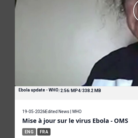
Ebola update - WHO
/
2:56
/
MP4
/
338.2 MB
19-05-2026
Edited News | WHO
Mise à jour sur le virus Ebola - OMS
ENG
FRA