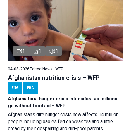
1
1
1
04-08-2026
Edited News | WFP
Afghanistan nutrition crisis – WFP
ENG
FRA
Afghanistan’s hunger crisis intensifies as millions
go without food aid – WFP
Afghanistan’s dire hunger crisis now affects 14 million
people including babies fed on weak tea and a little
bread by their despairing and dirt-poor parents.