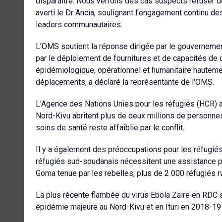
disparaître. Nous verrons des cas suspects refuser de
averti le Dr Ancia, soulignant l'engagement continu des
leaders communautaires.
L'OMS soutient la réponse dirigée par le gouvernement
par le déploiement de fournitures et de capacités de 
épidémiologique, opérationnel et humanitaire hautemen
déplacements, a déclaré la représentante de l'OMS.
L'Agence des Nations Unies pour les réfugiés (HCR) a 
Nord-Kivu abritent plus de deux millions de personnes
soins de santé reste affaiblie par le conflit.
Il y a également des préoccupations pour les réfugiés
réfugiés sud-soudanais nécessitent une assistance pré
Goma tenue par les rebelles, plus de 2 000 réfugiés r
La plus récente flambée du virus Ebola Zaire en RDC 
épidémie majeure au Nord-Kivu et en Ituri en 2018-19 