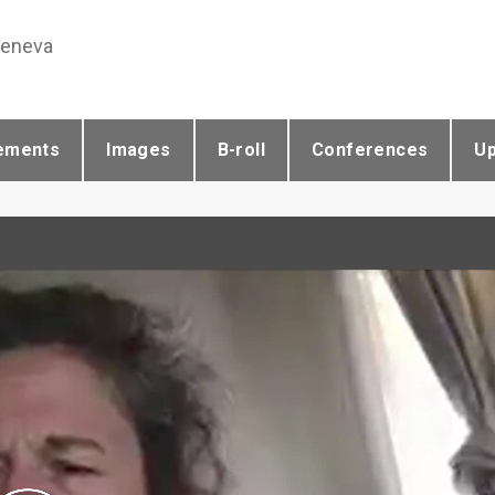
Geneva
ements
Images
B-roll
Conferences
U