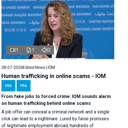
1
1
2
28-07-2026
Edited News | IOM
Human trafficking in online scams - IOM
ENG
FRA
From fake jobs to forced crime: IOM sounds alarm
on human trafficking behind online scams
A job offer can conceal a criminal network and a single
click can lead to a nightmare. Lured by false promises
of legitimate employment abroad, hundreds of