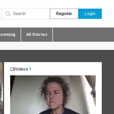
Register
Login
pcoming
All Stories
Videos
1