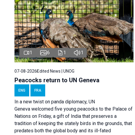
1
6
1
1
07-08-2026
Edited News | UNOG
Peacocks return to UN Geneva
ENG
FRA
In a new twist on panda diplomacy,
UN
Geneva
welcomed five young peacocks to the Palace of
Nations on Friday, a gift of India that preserves a
tradition of keeping the stately birds in the grounds, that
predates both the global body and its ill-fated