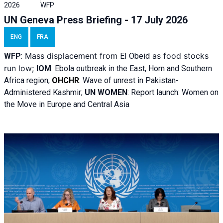
2026
WFP
UN Geneva Press Briefing - 17 July 2026
ENG
FRA
Mass displacement from
as food stocks
WFP
:
El
Obeid
run low;
IOM
:
Ebola outbreak in the East, Horn and Southern
Africa region;
OHCHR
:
Wave of unrest in Pakistan-
Administered Kashmir;
UN WOMEN
: R
eport launch: Women on
the Move in Europe and Central Asia