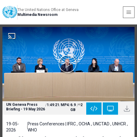
The United Nations Office at Geneva
Multimedia Newsroom
UN Geneva Press
/
1:49:21
/
MP4
/
6.9
/
2
Briefing - 19 May 2026
GB
19-05-
Press Conferences | IFRC , OCHA , UNCTAD , UNHCR ,
2026
WHO