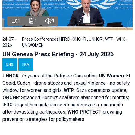
1
1
1
24-07-
Press Conferences | IFRC , OHCHR , UNHCR , WFP , WHO ,
2026
UN WOMEN
UN Geneva Press Briefing - 24 July 2026
ENG
FRA
UNHCR
:
75 years of the Refugee Convention;
UN Women
: El
Obeid, Sudan - d
rone attacks and sexual violence - no safety
window for women and girls;
WFP
:
Gaza operations
update;
OHCHR
:
Stranded Hormuz seafarers abandoned for months;
IFRC
:
Urgent humanitarian needs in Venezuela, one month
after devastating earthquakes;
WHO
PROTECT: drowning
prevention strategies for policymakers