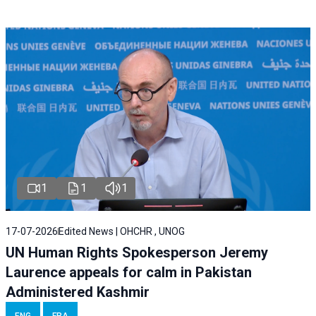
1
1
1
17-07-2026
Edited News | OHCHR , UNOG
UN Human Rights Spokesperson Jeremy
Laurence appeals for calm in Pakistan
Administered Kashmir
ENG
FRA