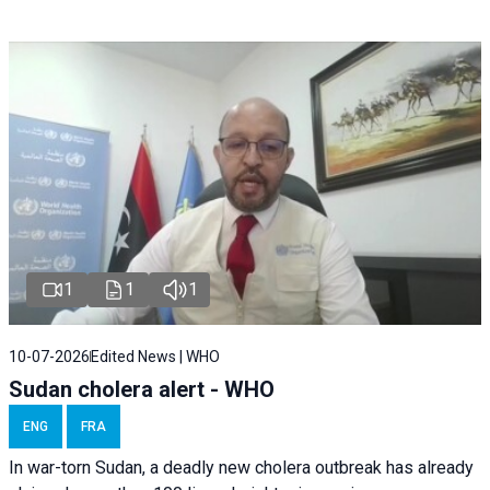
1
1
1
10-07-2026
Edited News | WHO
Sudan cholera alert - WHO
ENG
FRA
In war-torn Sudan, a deadly new cholera outbreak has already