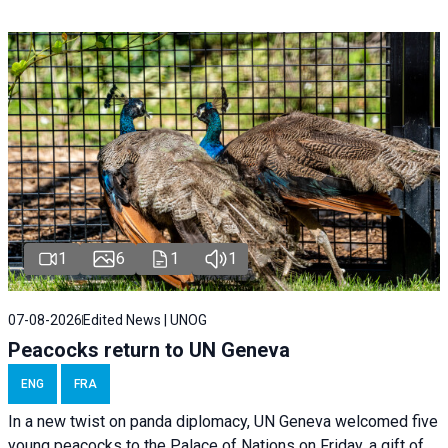
1
6
1
1
07-08-2026
Edited News | UNOG
Peacocks return to UN Geneva
ENG
FRA
In a new twist on panda diplomacy,
UN Geneva
welcomed five
young peacocks to the Palace of Nations on Friday, a gift of