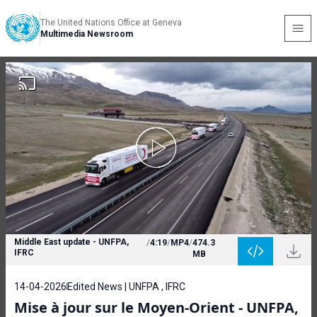
The United Nations Office at Geneva
Multimedia Newsroom
Middle East update - UNFPA,
/
4:19
/
MP4
/
474.3
IFRC
MB
14-04-2026
Edited News | UNFPA , IFRC
Mise à jour sur le Moyen-Orient - UNFPA,