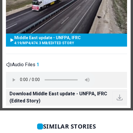
Middle East update - UNFPA, IFRC
4:19
/
MP4
/
474.3 MB
/
EDITED STORY
Audio Files
1
Download Middle East update - UNFPA, IFRC
(Edited Story)
SIMILAR STORIES