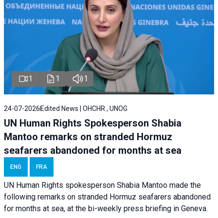
1
1
1
24-07-2026
Edited News | OHCHR , UNOG
UN Human Rights Spokesperson Shabia
Mantoo remarks on stranded Hormuz
seafarers abandoned for months at sea
ENG
FRA
UN Human Rights spokesperson Shabia Mantoo made the
following remarks on stranded Hormuz seafarers abandoned
for months at sea, at the bi-weekly press briefing in Geneva.