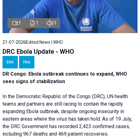
1
1
1
21-07-2026
Edited News | WHO
DRC Ebola Update - WHO
ENG
FRA
DR Congo: Ebola outbreak continues to expand, WHO
sees signs of stabilization
In the Democratic Republic of the Congo (DRC), UN health
teams and partners are still racing to contain the rapidly
expanding Ebola outbreak, despite ongoing insecurity in
eastern areas where the virus has taken hold. As of 19 July,
the DRC Government has recorded 2,423 confirmed cases,
including 967 deaths and 469 patient recoveries.