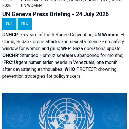
2026
UN WOMEN
UN Geneva Press Briefing - 24 July 2026
ENG
FRA
UNHCR
:
75 years of the Refugee Convention;
UN Women
: El
Obeid, Sudan - d
rone attacks and sexual violence - no safety
window for women and girls;
WFP
:
Gaza operations
update;
OHCHR
:
Stranded Hormuz seafarers abandoned for months;
IFRC
:
Urgent humanitarian needs in Venezuela, one month
after devastating earthquakes;
WHO
PROTECT: drowning
prevention strategies for policymakers