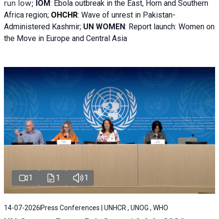
run low;
IOM
:
Ebola outbreak in the East, Horn and Southern
Africa region;
OHCHR
:
Wave of unrest in Pakistan-
Administered Kashmir;
UN WOMEN
: R
eport launch: Women on
the Move in Europe and Central Asia
1
1
1
14-07-2026
Press Conferences | UNHCR , UNOG , WHO