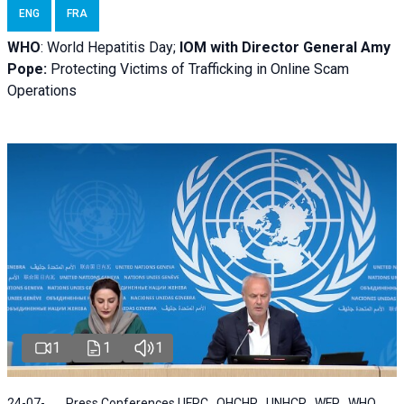
ENG
FRA
WHO
: World Hepatitis Day;
IOM with
Director General Amy
Pope:
Protecting Victims of Trafficking in Online Scam
Operations
1
1
1
24-07-
Press Conferences | IFRC , OHCHR , UNHCR , WFP , WHO ,