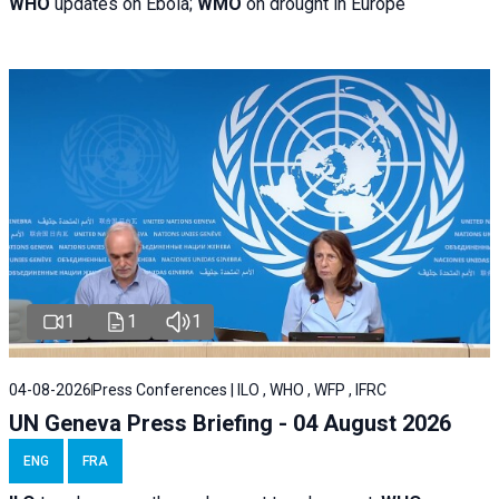
WHO
updates on Ebola;
WMO
on drought in Europe
1
1
1
04-08-2026
Press Conferences | ILO , WHO , WFP , IFRC
UN Geneva Press Briefing - 04 August 2026
ENG
FRA