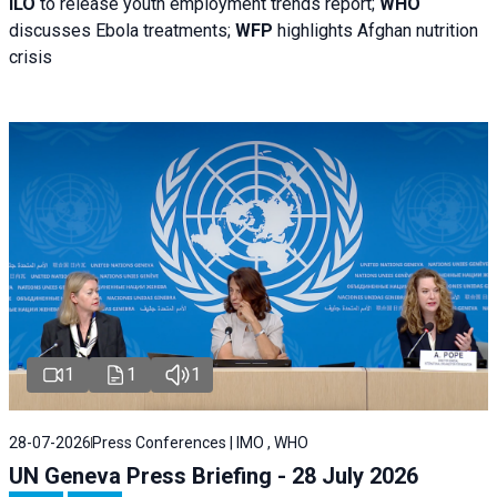
ILO
to release youth employment trends report;
WHO
discusses Ebola treatments;
WFP
highlights Afghan nutrition
crisis
1
1
1
28-07-2026
Press Conferences | IMO , WHO
UN Geneva Press Briefing - 28 July 2026