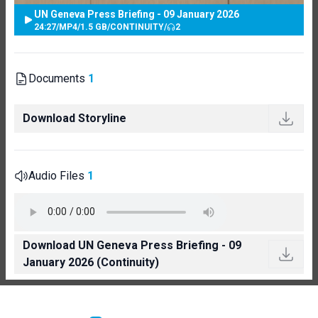
UN Geneva Press Briefing - 09 January 2026
24:27
/
MP4
/
1.5 GB
/
CONTINUITY
/
2
Documents
1
Download Storyline
Audio Files
1
Download UN Geneva Press Briefing - 09
January 2026 (Continuity)