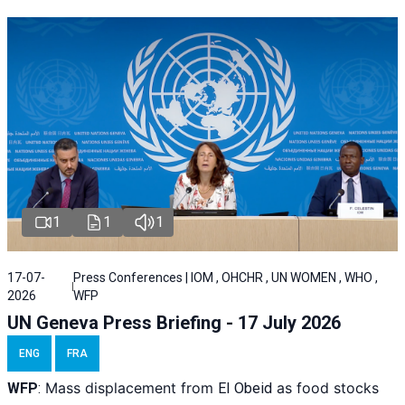
1
1
1
17-07-
Press Conferences | IOM , OHCHR , UN WOMEN , WHO ,
2026
WFP
UN Geneva Press Briefing - 17 July 2026
ENG
FRA
Mass displacement from
as food stocks
WFP
:
El
Obeid