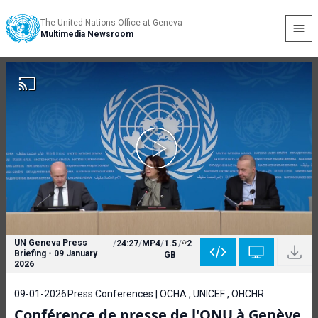
The United Nations Office at Geneva
Multimedia Newsroom
UN Geneva Press
/
24:27
/
MP4
/
1.5
/
2
Briefing - 09 January
GB
2026
09-01-2026
Press Conferences | OCHA , UNICEF , OHCHR
Conférence de presse de l'ONU à Genève