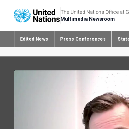
The United Nations Office at 
Multimedia Newsroom
Edited News
Press Conferences
Stat