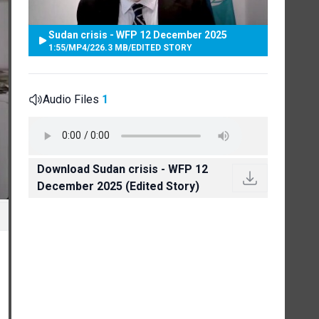
Sudan crisis - WFP 12 December 2025
1:55
/
MP4
/
226.3 MB
/
EDITED STORY
Audio Files
1
Download Sudan crisis - WFP 12
December 2025 (Edited Story)