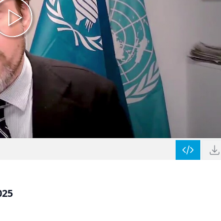
B
025