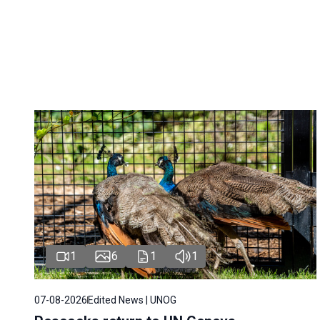
1
6
1
1
07-08-2026
Edited News | UNOG