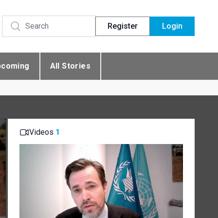
Register
Login
pcoming
All Stories
Videos
1