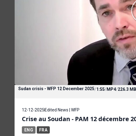
Sudan crisis - WFP 12 December 2025
/
1:55
/
MP4
/
226.3 M
12-12-2025
Edited News | WFP
Crise au Soudan - PAM 12 décembre 2
ENG
FRA