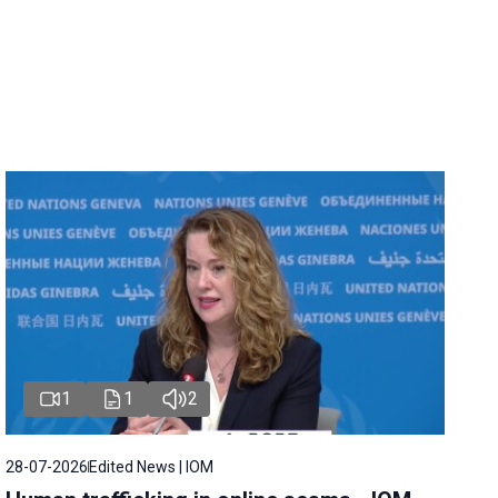
1
1
2
28-07-2026
Edited News | IOM