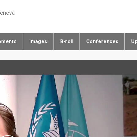
Geneva
ements
Images
B-roll
Conferences
U