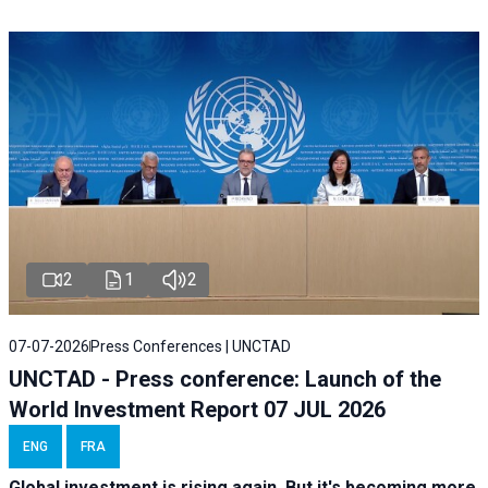
2
1
2
07-07-2026
Press Conferences | UNCTAD
UNCTAD - Press conference: Launch of the
World Investment Report 07 JUL 2026
ENG
FRA
Global investment is rising again. But it's becoming more