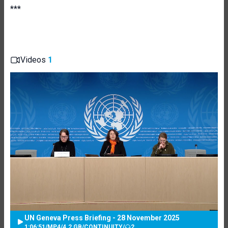
***
Videos
1
UN Geneva Press Briefing - 28 November 2025
1:06:51
/
MP4
/
4.2 GB
/
CONTINUITY
/
2