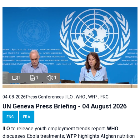
1
1
1
04-08-2026
Press Conferences | ILO , WHO , WFP , IFRC
UN Geneva Press Briefing - 04 August 2026
ENG
FRA
ILO
to release youth employment trends report;
WHO
discusses Ebola treatments;
WFP
highlights Afghan nutrition