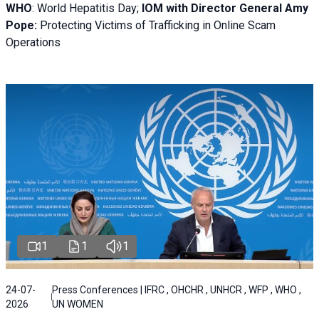
WHO
: World Hepatitis Day;
IOM with
Director General Amy
Pope:
Protecting Victims of Trafficking in Online Scam
Operations
1
1
1
24-07-
Press Conferences | IFRC , OHCHR , UNHCR , WFP , WHO ,
2026
UN WOMEN