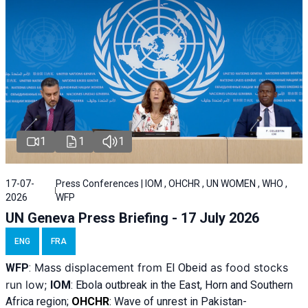
1
1
1
17-07-
Press Conferences | IOM , OHCHR , UN WOMEN , WHO ,
2026
WFP
UN Geneva Press Briefing - 17 July 2026
ENG
FRA
Mass displacement from
as food stocks
WFP
:
El
Obeid
run low;
IOM
:
Ebola outbreak in the East, Horn and Southern
Africa region;
OHCHR
:
Wave of unrest in Pakistan-