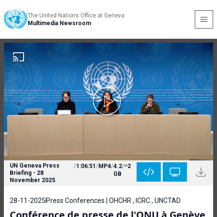
The United Nations Office at Geneva
Multimedia Newsroom
UN Geneva Press
/
1:06:51
/
MP4
/
4.2
/
2
Briefing - 28
GB
November 2025
28-11-2025
Press Conferences | OHCHR , ICRC , UNCTAD
Conférence de presse de l'ONU à Genève