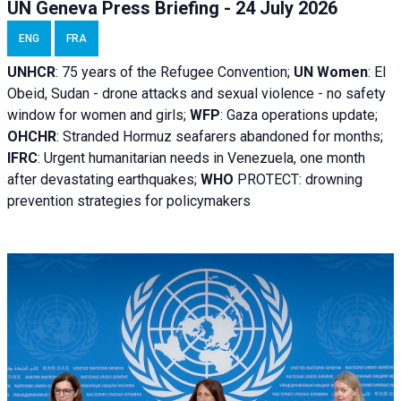
UN Geneva Press Briefing - 24 July 2026
ENG
FRA
UNHCR
:
75 years of the Refugee Convention;
UN Women
: El
Obeid, Sudan - d
rone attacks and sexual violence - no safety
window for women and girls;
WFP
:
Gaza operations
update;
OHCHR
:
Stranded Hormuz seafarers abandoned for months;
IFRC
:
Urgent humanitarian needs in Venezuela, one month
after devastating earthquakes;
WHO
PROTECT: drowning
prevention strategies for policymakers