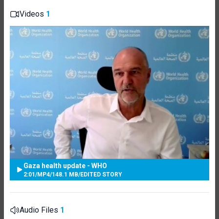
Videos
1
Gaza health update - WHO
2:01
/
MP4
/
148.1 MB
/
EDITED STORY
Audio Files
1