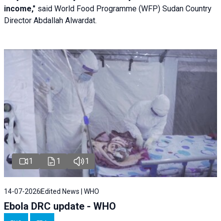
income,"
said World Food Programme (WFP) Sudan Country
Director Abdallah Alwardat.
1
1
1
14-07-2026
Edited News | WHO
Ebola DRC update - WHO