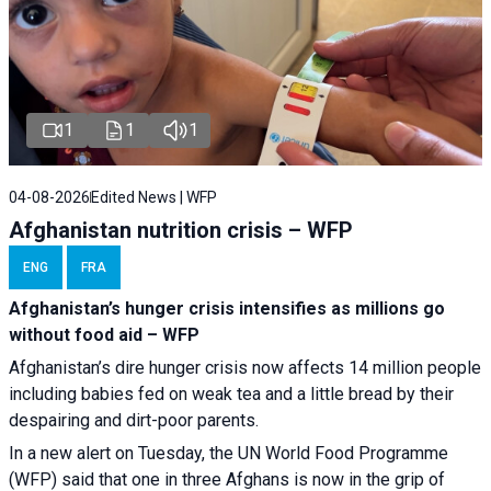
1
1
1
04-08-2026
Edited News | WFP
Afghanistan nutrition crisis – WFP
ENG
FRA
Afghanistan’s hunger crisis intensifies as millions go
without food aid – WFP
Afghanistan’s dire hunger crisis now affects 14 million people
including babies fed on weak tea and a little bread by their
despairing and dirt-poor parents.
In a new alert on Tuesday, the UN World Food Programme
(WFP) said that one in three Afghans is now in the grip of