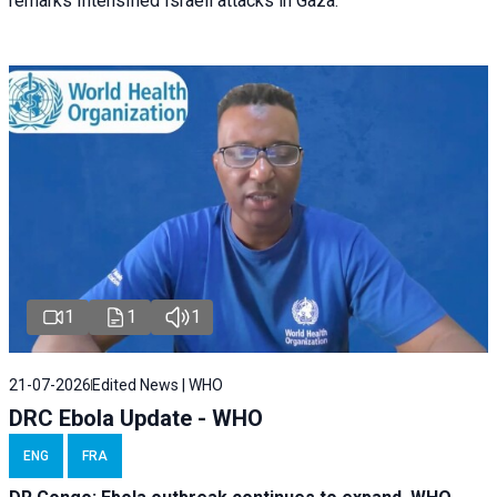
remarks Intensified Israeli attacks in Gaza.
1
1
1
21-07-2026
Edited News | WHO
DRC Ebola Update - WHO
ENG
FRA