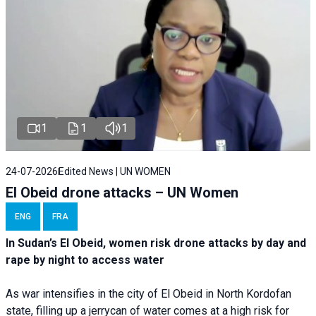
1
1
1
24-07-2026
Edited News | UN WOMEN
El Obeid drone attacks – UN Women
ENG
FRA
In Sudan’s El Obeid, women risk drone attacks by day and
rape by night to access water
As war intensifies in the city of El Obeid in North Kordofan
state, filling up a jerrycan of water comes at a high risk for