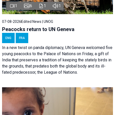
1
6
1
1
07-08-2026
Edited News | UNOG
Peacocks return to UN Geneva
ENG
FRA
In a new twist on panda diplomacy,
UN Geneva
welcomed five
young peacocks to the Palace of Nations on Friday, a gift of
India that preserves a tradition of keeping the stately birds in
the grounds, that predates both the global body and its ill-
fated predecessor, the League of Nations.