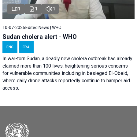
1
1
1
10-07-2026
Edited News | WHO
Sudan cholera alert - WHO
ENG
FRA
In war-torn Sudan, a deadly new cholera outbreak has already
claimed more than 100 lives, heightening serious concerns
for vulnerable communities including in besieged El-Obeid,
where daily drone attacks reportedly continue to hamper aid
access.