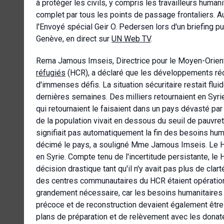
à protéger les civils, y compris les travailleurs human
complet par tous les points de passage frontaliers. Auj
l'Envoyé spécial Geir O. Pedersen lors d'un briefing pu
Genève, en direct sur
UN Web TV
.
Rema Jamous Imseis, Directrice pour le Moyen-Orient e
réfugiés
(HCR), a déclaré que les développements réc
d'immenses défis. La situation sécuritaire restait flu
dernières semaines. Des milliers retournaient en Syrie
qui retournaient le faisaient dans un pays dévasté par
de la population vivait en dessous du seuil de pauvret
signifiait pas automatiquement la fin des besoins hum
décimé le pays, a souligné Mme Jamous Imseis. Le HC
en Syrie. Compte tenu de l'incertitude persistante, le
décision drastique tant qu'il n'y avait pas plus de cla
des centres communautaires du HCR étaient opérationn
grandement nécessaire, car les besoins humanitaires 
précoce et de reconstruction devaient également être 
plans de préparation et de relèvement avec les donateu