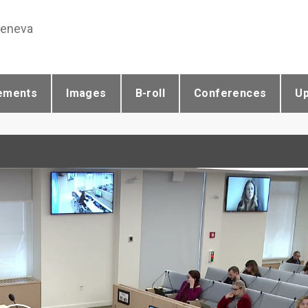
Geneva
ements
Images
B-roll
Conferences
U