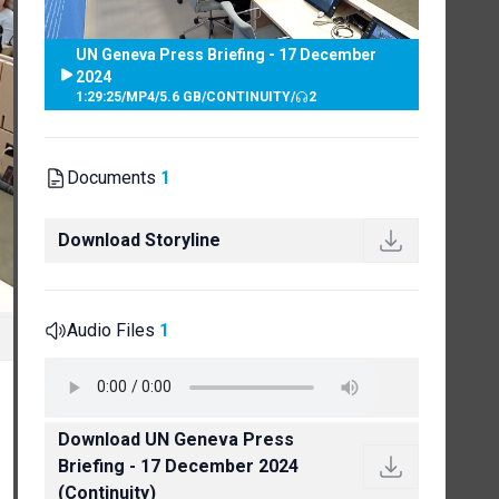
UN Geneva Press Briefing - 17 December
2024
1:29:25
/
MP4
/
5.6 GB
/
CONTINUITY
/
2
Documents
1
Download Storyline
Audio Files
1
Download UN Geneva Press
Briefing - 17 December 2024
(Continuity)