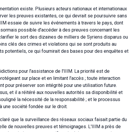
entation existe. Plusieurs acteurs nationaux et internationaux
erver les preuves existantes, ce qui devrait se poursuivre sans
 l'IIIM essaie de suivre les événements à travers le pays, dont
 désormais possible d'accéder à des preuves concernant les
larifier le sort des dizaines de milliers de Syriens disparus ou
moins clés des crimes et violations qui se sont produits au
s potentiels, ce qui fournirait des bases pour des enquêtes et
dictions pour l'assistance de l'IIIM. La priorité est de
tégeant sur place et en limitant l'accès ; toute interaction
 pour préserver son intégrité pour une utilisation future.
s, et il a réitéré aux nouvelles autorités sa disponibilité et
 souligné la nécessité de la responsabilité ; et le processus
 à une société fondée sur le droit.
laré que la surveillance des réseaux sociaux faisait partie du
ntielle de nouvelles preuves et témoignages. L'IIIM a près de