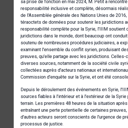
sa prise de fonction en mai 2024, M. Petit a rencontr
responsabilité inclusive et complète, désormais réali
de l'Assemblée générale des Nations Unies de 2016, es
téraoctets de données pour soutenir les juridictions ac
responsabilité complète pour la Syrie, l'IIIM soutient d
juridictions dans le monde, dont beaucoup ont conduit
soutenu de nombreuses procédures judiciaires, a expli
examinant l'ensemble du conflit syrien, produisant de
preuves, qu'elle partage avec les juridictions. Celle
diverses sources, notamment de la société civile syr
collectées auprès d'acteurs nationaux et internationa
Commission d'enquête sur la Syrie, et ont été consolid
Depuis le déroulement des événements en Syrie, l'IIIM 
sources fiables à l'intérieur et à l'extérieur de la Syr
terrain. Les premières 48 heures de la situation aprè
entraînant une perte potentielle de certaines preuves, 
d'autres acteurs seront conscients de l'urgence de pré
processus de justice.