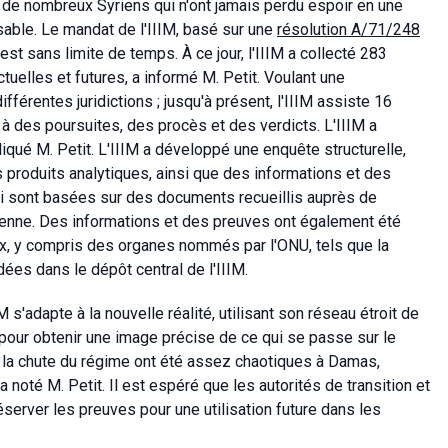
é de nombreux Syriens qui n'ont jamais perdu espoir en une
sable. Le mandat de l'IIIM, basé sur une
résolution A/71/248
t sans limite de temps. À ce jour, l'IIIM a collecté 283
tuelles et futures, a informé M. Petit. Voulant une
ifférentes juridictions ; jusqu'à présent, l'IIIM assiste 16
 à des poursuites, des procès et des verdicts. L'IIIM a
qué M. Petit. L'IIIM a développé une enquête structurelle,
s produits analytiques, ainsi que des informations et des
s-ci sont basées sur des documents recueillis auprès de
ienne. Des informations et des preuves ont également été
ux, y compris des organes nommés par l'ONU, tels que la
ées dans le dépôt central de l'IIIM.
s'adapte à la nouvelle réalité, utilisant son réseau étroit de
ie pour obtenir une image précise de ce qui se passe sur le
s la chute du régime ont été assez chaotiques à Damas,
a noté M. Petit. Il est espéré que les autorités de transition et
server les preuves pour une utilisation future dans les