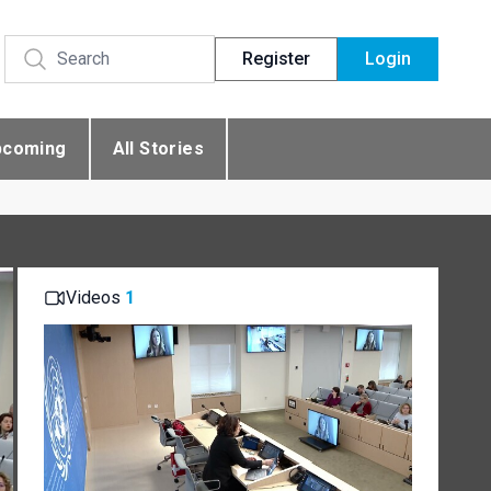
Register
Login
pcoming
All Stories
Videos
1