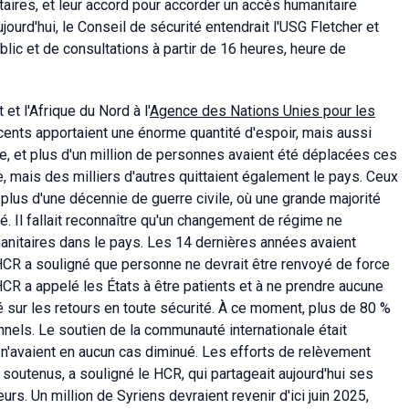
itaires, et leur accord pour accorder un accès humanitaire
ourd'hui, le Conseil de sécurité entendrait l'USG Fletcher et
blic et de consultations à partir de 16 heures, heure de
t l'Afrique du Nord à l'
Agence des Nations Unies pour les
ents apportaient une énorme quantité d'espoir, mais aussi
ide, et plus d'un million de personnes avaient été déplacées ces
, mais des milliers d'autres quittaient également le pays. Ceux
 plus d'une décennie de guerre civile, où une grande majorité
é. Il fallait reconnaître qu'un changement de régime ne
anitaires dans le pays. Les 14 dernières années avaient
R a souligné que personne ne devrait être renvoyé de force
 HCR a appelé les États à être patients et à ne prendre aucune
rté sur les retours en toute sécurité. À ce moment, plus de 80 %
els. Le soutien de la communauté internationale était
n'avaient en aucun cas diminué. Les efforts de relèvement
soutenus, a souligné le HCR, qui partageait aujourd'hui ses
rs. Un million de Syriens devraient revenir d'ici juin 2025,