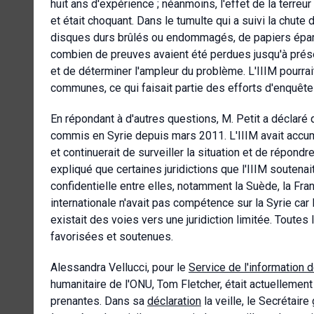
huit ans d'expérience ; néanmoins, l'effet de la terre
et était choquant. Dans le tumulte qui a suivi la chute
disques durs brûlés ou endommagés, de papiers éparpil
combien de preuves avaient été perdues jusqu'à présent
et de déterminer l'ampleur du problème. L'IIIM pourrai
communes, ce qui faisait partie des efforts d'enquêt
En répondant à d'autres questions, M. Petit a déclaré q
commis en Syrie depuis mars 2011. L'IIIM avait accu
et continuerait de surveiller la situation et de répond
expliqué que certaines juridictions que l'IIIM soutena
confidentielle entre elles, notamment la Suède, la Fra
internationale n'avait pas compétence sur la Syrie car 
existait des voies vers une juridiction limitée. Toute
favorisées et soutenues.
Alessandra Vellucci, pour le
Service de l'information 
humanitaire de l'ONU, Tom Fletcher, était actuellement 
prenantes. Dans sa
déclaration
la veille, le Secrétair