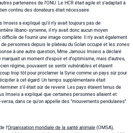
tres partenaires de l'ONU. Le HCR était agile et s'adaptait à
utien continu des donateurs était nécessaire.
seis a expliqué qu'il n'y avait toujours pas de
ontière libano-syrienne, il n'y avait donc aucun moyen
onc difficile de fournir une image complète. Il n'y avait également
 de personnes depuis le plateau du Golan occupé et les zones
réponse à une autre question, Mme Jamous Imseis a déclaré
 marquait un moment d'espoir et d'optimisme, mais d'autres,
cien régime, pouvaient se sentir vulnérables et étaient
beaucoup trop tôt pour proclamer la Syrie comme un pays sûr pour
récipiter à cet égard. Un temps supplémentaire était
éterminer s'il était sûr de revenir. Les pays étaient tenus de
s Imseis a expliqué que certaines personnes allaient et
ice-versa, dans ce qu'on appelle des "mouvements pendulaires".
e l'
Organisation mondiale de la santé animale
(OMSA),