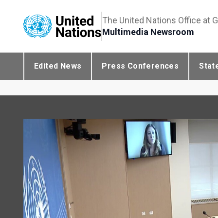
The United Nations Office at 
Multimedia Newsroom
Edited News
Press Conferences
Stat