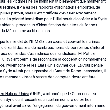
ur sur les victimes ne se manifestait pleinement que maintenant
 du régime, il y a eu des rapports d'ordinateurs emportés, de
lés partout, mais il était difficile d'évaluer exactement
. La priorité immédiate pour l'IIIM serait d'accéder à la Syrie
t aider au processus d'identification des sites de fosses
e du Mécanisme au fil des ans.
ue le mandat de l'IIIM était en cours et couvrait les crimes
mulé au fil des ans de nombreux noms de personnes d'intérêt
re aux demandes d'assistance des juridictions. M. Petit a
it lui avaient permis de reconnaître la coopération normalement
nce, l'Allemagne et les États-Unis d'Amérique. La Cour pénale
la Syrie n'était pas signataire du Statut de Rome ; néanmoins, il
s les mesures visant à rendre des comptes devraient être
des Nations Unies
(UNIS), a informé que le Coordonnateur
en Syrie où il rencontrait un certain nombre de parties
e général avait salué l'engagement du gouvernement intérimaire