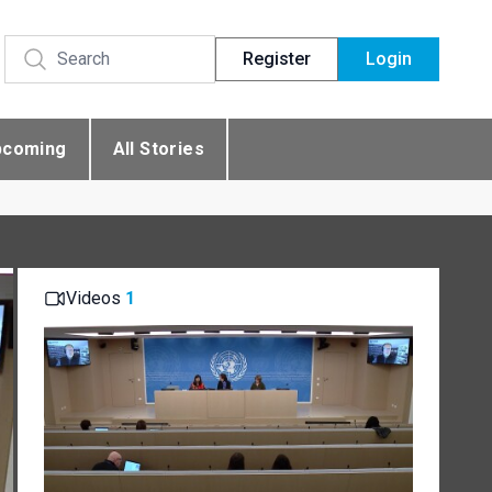
Register
Login
pcoming
All Stories
Videos
1