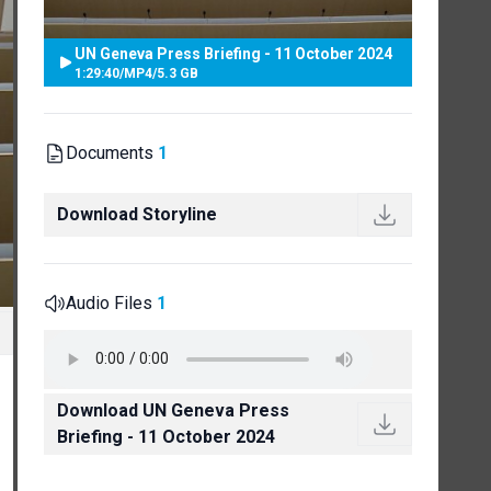
UN Geneva Press Briefing - 11 October 2024
1:29:40
/
MP4
/
5.3 GB
Documents
1
Download Storyline
Audio Files
1
Download UN Geneva Press
Briefing - 11 October 2024