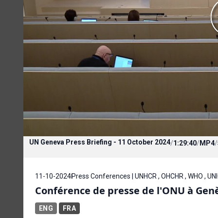
UN Geneva Press Briefing - 11 October 2024
/
1:29:40
/
MP4
/
11-10-2024
Press Conferences | UNHCR , OHCHR , WHO , UN
Conférence de presse de l'ONU à Genè
ENG
FRA