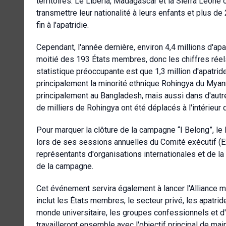
territoires. Le Libéria, Madagascar et la Sierra Leone
transmettre leur nationalité à leurs enfants et plus de
fin à l'apatridie.
Cependant, l'année dernière, environ 4,4 millions d'ap
moitié des 193 États membres, donc les chiffres rée
statistique préoccupante est que 1,3 million d'apatri
principalement la minorité ethnique Rohingya du Myanma
principalement au Bangladesh, mais aussi dans d'autre
de milliers de Rohingya ont été déplacés à l'intérieur 
Pour marquer la clôture de la campagne “I Belong”, l
lors de ses sessions annuelles du Comité exécutif (
représentants d'organisations internationales et de la
de la campagne.
Cet événement servira également à lancer l'Alliance mond
inclut les États membres, le secteur privé, les apatri
monde universitaire, les groupes confessionnels et d
travailleront ensemble avec l'objectif principal de mai