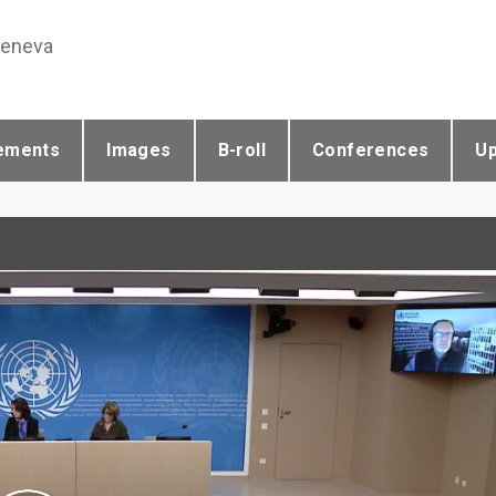
Geneva
ements
Images
B-roll
Conferences
U