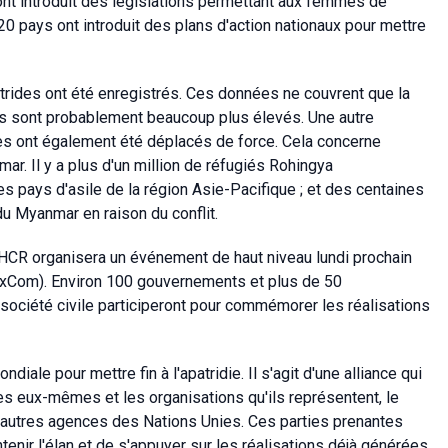
 ont introduit des législations permettant aux femmes de
 20 pays ont introduit des plans d'action nationaux pour mettre
atrides ont été enregistrés. Ces données ne couvrent que la
ls sont probablement beaucoup plus élevés. Une autre
des ont également été déplacés de force. Cela concerne
r. Il y a plus d'un million de réfugiés Rohingya
s pays d'asile de la région Asie-Pacifique ; et des centaines
du Myanmar en raison du conflit.
e HCR organisera un événement de haut niveau lundi prochain
ExCom). Environ 100 gouvernements et plus de 50
 société civile participeront pour commémorer les réalisations
iale pour mettre fin à l'apatridie. Il s'agit d'une alliance qui
des eux-mêmes et les organisations qu'ils représentent, le
'autres agences des Nations Unies. Ces parties prenantes
ntenir l'élan et de s'appuyer sur les réalisations déjà générées