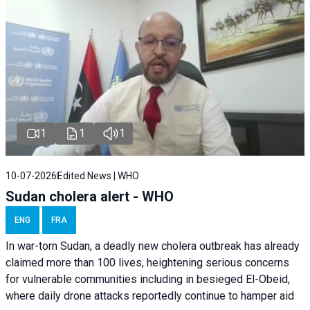
1
1
1
10-07-2026
Edited News | WHO
Sudan cholera alert - WHO
ENG
FRA
In war-torn Sudan, a deadly new cholera outbreak has already
claimed more than 100 lives, heightening serious concerns
for vulnerable communities including in besieged El-Obeid,
where daily drone attacks reportedly continue to hamper aid