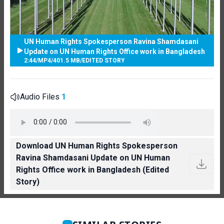
UN Human Rights Spokesperson Ravina Shamdasani
Update on UN Human Rights Office work in Bangladesh
2:44
/
MP4
/
401.5 MB
/
EDITED STORY
Audio Files
1
Download UN Human Rights Spokesperson
Ravina Shamdasani Update on UN Human
Rights Office work in Bangladesh (Edited
Story)