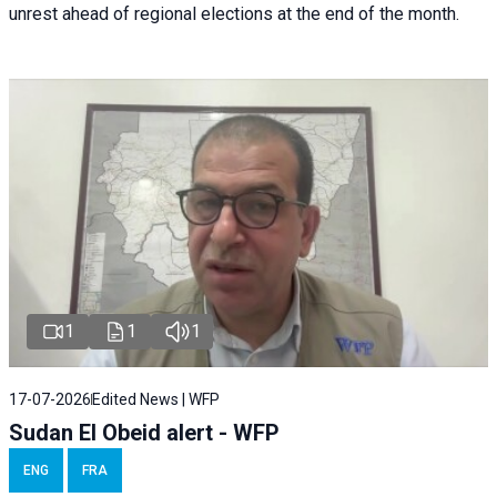
unrest ahead of regional elections at the end of the month.
1
1
1
17-07-2026
Edited News | WFP
Sudan El Obeid alert - WFP
ENG
FRA