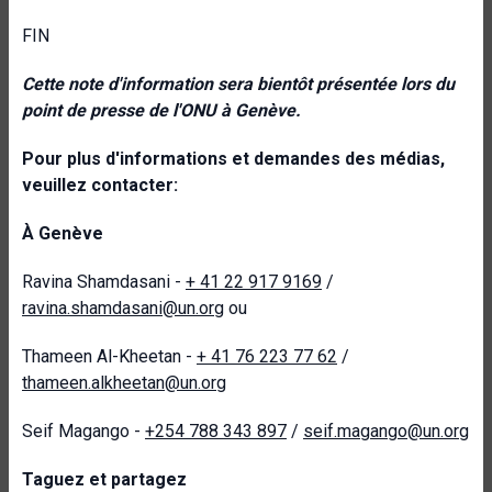
FIN
Cette note d'information sera bientôt présentée lors du
point de presse de l'ONU à Genève.
Pour plus d'informations et demandes des médias,
veuillez contacter:
À Genève
Ravina Shamdasani -
+ 41 22 917 9169
/
ravina.shamdasani@un.org
ou
Thameen Al-Kheetan -
+ 41 76 223 77 62
/
thameen.alkheetan@un.org
Seif Magango -
+254 788 343 897
/
seif.magango@un.org
Taguez et partagez