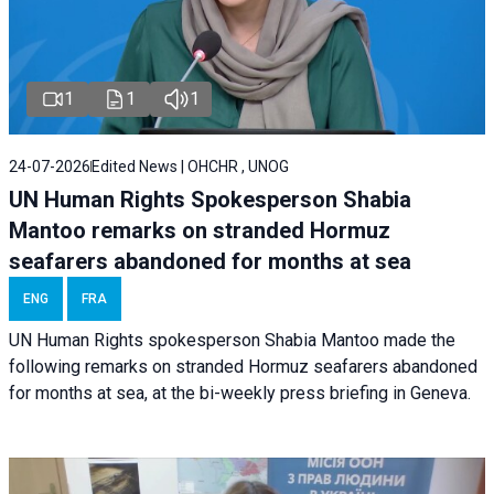
1
1
1
24-07-2026
Edited News | OHCHR , UNOG
UN Human Rights Spokesperson Shabia
Mantoo remarks on stranded Hormuz
seafarers abandoned for months at sea
ENG
FRA
UN Human Rights spokesperson Shabia Mantoo made the
following remarks on stranded Hormuz seafarers abandoned
for months at sea, at the bi-weekly press briefing in Geneva.