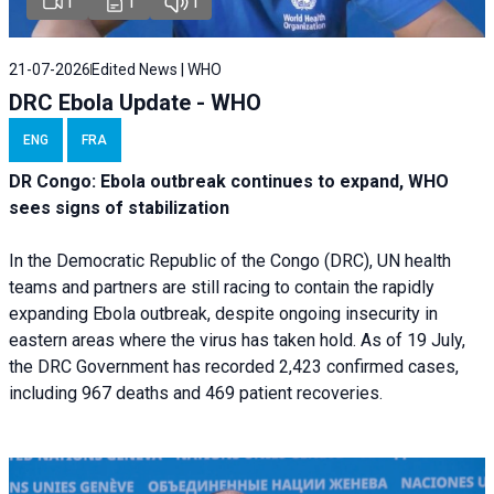
1
1
1
21-07-2026
Edited News | WHO
DRC Ebola Update - WHO
ENG
FRA
DR Congo: Ebola outbreak continues to expand, WHO
sees signs of stabilization
In the Democratic Republic of the Congo (DRC), UN health
teams and partners are still racing to contain the rapidly
expanding Ebola outbreak, despite ongoing insecurity in
eastern areas where the virus has taken hold. As of 19 July,
the DRC Government has recorded 2,423 confirmed cases,
including 967 deaths and 469 patient recoveries.