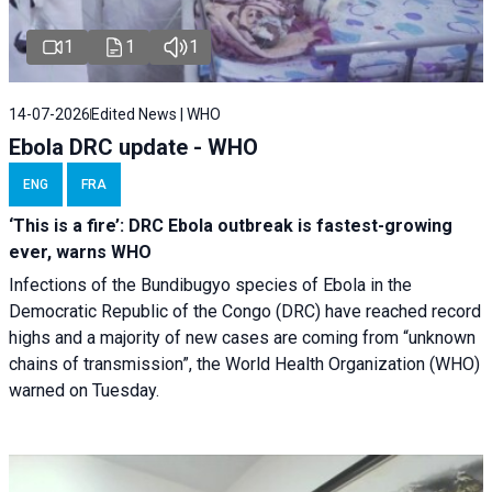
1
1
1
14-07-2026
Edited News | WHO
Ebola DRC update - WHO
ENG
FRA
‘This is a fire’: DRC Ebola outbreak is fastest-growing
ever, warns WHO
Infections of the Bundibugyo species of Ebola in the
Democratic Republic of the Congo (DRC) have reached record
highs and a majority of new cases are coming from “unknown
chains of transmission”, the World Health Organization (WHO)
warned on Tuesday.