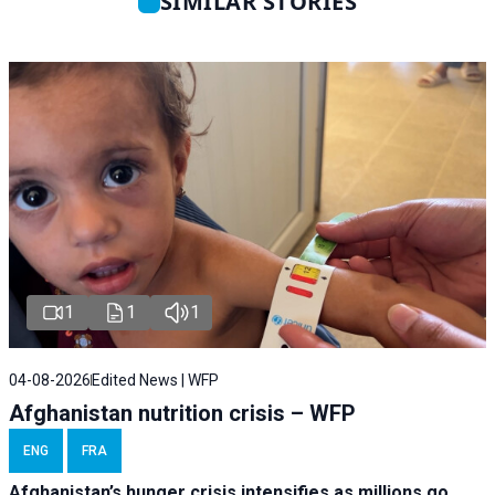
SIMILAR STORIES
1
1
1
04-08-2026
Edited News | WFP
Afghanistan nutrition crisis – WFP
ENG
FRA
Afghanistan’s hunger crisis intensifies as millions go