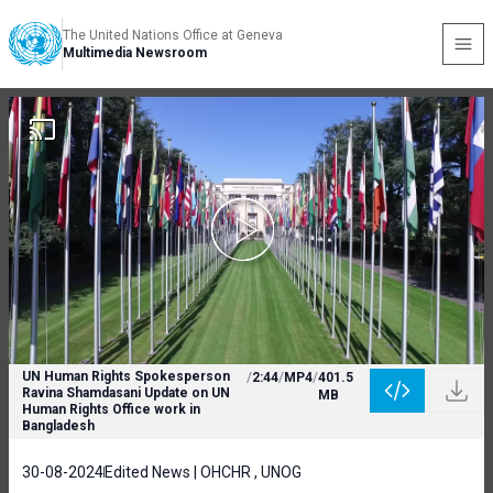
The United Nations Office at Geneva
Multimedia Newsroom
UN Human Rights Spokesperson
/
2:44
/
MP4
/
401.5
Ravina Shamdasani Update on UN
MB
Human Rights Office work in
Bangladesh
30-08-2024
Edited News | OHCHR , UNOG