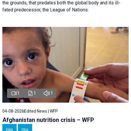
the grounds, that predates both the global body and its ill-
fated predecessor, the League of Nations.
1
1
1
04-08-2026
Edited News | WFP
Afghanistan nutrition crisis – WFP
ENG
FRA