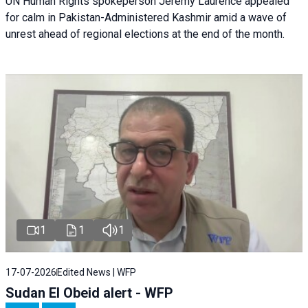
UN Human Rights spokeperson Jeremy Laurence appealed
for calm in Pakistan-Administered Kashmir amid a wave of
unrest ahead of regional elections at the end of the month.
1
1
1
17-07-2026
Edited News | WFP
Sudan El Obeid alert - WFP