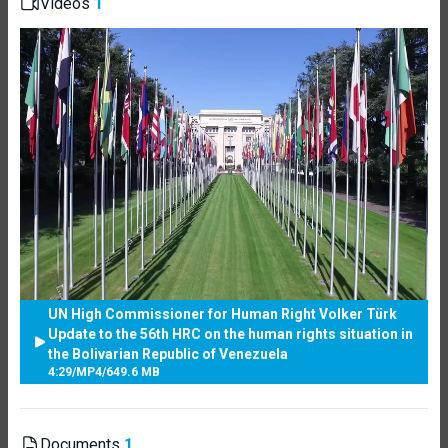
Videos
1
UN High Commissioner for Human Right Volker Türk
Update to the 56th HRC on the human rights situation in
the Bolivarian Republic of Venezuela
4:29
/
MP4
/
649.6 MB
Documents
1