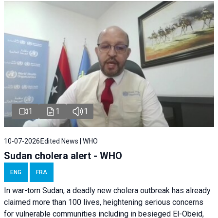
1
1
1
10-07-2026
Edited News | WHO
Sudan cholera alert - WHO
ENG
FRA
In war-torn Sudan, a deadly new cholera outbreak has already
claimed more than 100 lives, heightening serious concerns
for vulnerable communities including in besieged El-Obeid,