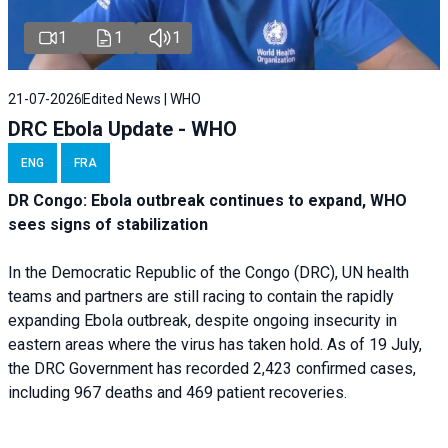
1
1
1
21-07-2026
Edited News | WHO
DRC Ebola Update - WHO
ENG
FRA
DR Congo: Ebola outbreak continues to expand, WHO
sees signs of stabilization
In the Democratic Republic of the Congo (DRC), UN health
teams and partners are still racing to contain the rapidly
expanding Ebola outbreak, despite ongoing insecurity in
eastern areas where the virus has taken hold. As of 19 July,
the DRC Government has recorded 2,423 confirmed cases,
including 967 deaths and 469 patient recoveries.