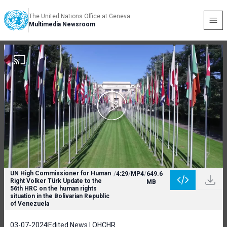
The United Nations Office at Geneva
Multimedia Newsroom
UN High Commissioner for Human
/
4:29
/
MP4
/
649.6
Right Volker Türk Update to the
MB
56th HRC on the human rights
situation in the Bolivarian Republic
of Venezuela
03-07-2024
Edited News | OHCHR