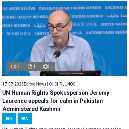
1
1
1
17-07-2026
Edited News | OHCHR , UNOG
UN Human Rights Spokesperson Jeremy
Laurence appeals for calm in Pakistan
Administered Kashmir
ENG
FRA