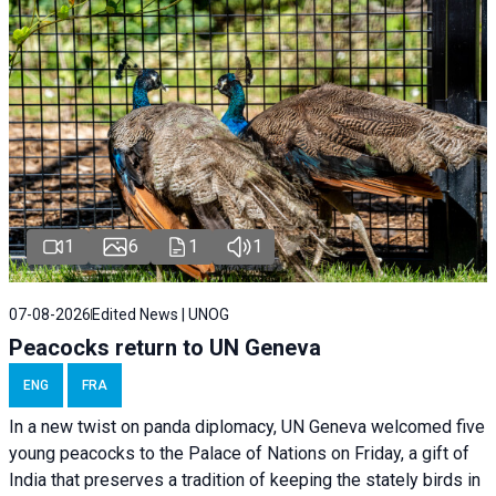
1
6
1
1
07-08-2026
Edited News | UNOG
Peacocks return to UN Geneva
ENG
FRA
In a new twist on panda diplomacy,
UN Geneva
welcomed five
young peacocks to the Palace of Nations on Friday, a gift of
India that preserves a tradition of keeping the stately birds in