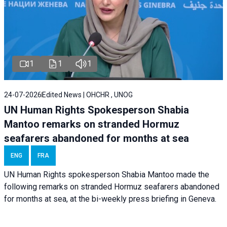
1
1
1
24-07-2026
Edited News | OHCHR , UNOG
UN Human Rights Spokesperson Shabia
Mantoo remarks on stranded Hormuz
seafarers abandoned for months at sea
ENG
FRA
UN Human Rights spokesperson Shabia Mantoo made the
following remarks on stranded Hormuz seafarers abandoned
for months at sea, at the bi-weekly press briefing in Geneva.