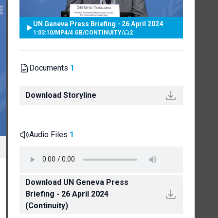
UN Geneva Press Briefing - 26 April 2024
1:03:10
/
MP4
/
4 GB
/
CONTINUITY
/
2
Documents
1
Download Storyline
Audio Files
1
Download UN Geneva Press
Briefing - 26 April 2024
(Continuity)