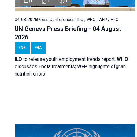
1
1
1
04-08-2026
Press Conferences | ILO , WHO , WFP , IFRC
UN Geneva Press Briefing - 04 August
2026
ENG
FRA
ILO
to release youth employment trends report;
WHO
discusses Ebola treatments;
WFP
highlights Afghan
nutrition crisis