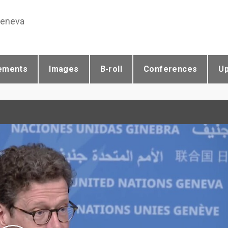
Geneva
ements
Images
B-roll
Conferences
U