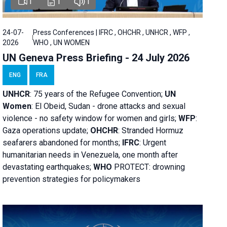
1
1
1
24-07-
Press Conferences | IFRC , OHCHR , UNHCR , WFP ,
2026
WHO , UN WOMEN
UN Geneva Press Briefing - 24 July 2026
ENG
FRA
UNHCR
:
75 years of the Refugee Convention;
UN
Women
: El Obeid, Sudan - d
rone attacks and sexual
violence - no safety window for women and girls;
WFP
:
Gaza operations
update;
OHCHR
:
Stranded Hormuz
seafarers abandoned for months;
IFRC
:
Urgent
humanitarian needs in Venezuela, one month after
devastating earthquakes;
WHO
PROTECT: drowning
prevention strategies for policymakers