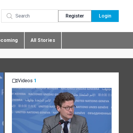
Register
Login
pcoming
All Stories
Videos
1