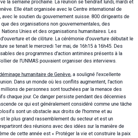
e la semaine prochaine. La réunion se tiendrait lundi, mardi et
ève. Elle était organisée avec le Centre international de
 avec le soutien du gouvernement suisse. 800 dirigeants de
nsi que des organisations non gouvernementales, des
s Nations Unies et des organisations humanitaires. Les
 d'ouverture et de clôture. La cérémonie d'ouverture débutait le
ôture se tenait le mercredi 1er mai, de 16h15 à 16h45. Des
nsables des programmes d'action antimines présents à la
ollier de l'UNMAS pouvaient organiser des interviews.
e déminage humanitaire de Genève
, a souligné l'excellente
union. Dans un monde où les conflits augmentent, l'action
0 millions de personnes sont touchées par la menace des
ifs chaque jour. Ce danger persiste pendant des décennies
transcende ce qui est généralement considéré comme une tâche
plosifs sont un obstacle aux droits de l'homme et au
st le plus grand rassemblement du secteur et est un
repartiront des réunions avec des idées sur la manière de
hème de cette année est « Protéger la vie et construire la paix