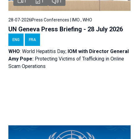
1
1
1
28-07-2026
Press Conferences | IMO , WHO
UN Geneva Press Briefing - 28 July 2026
ENG
FRA
WHO
: World Hepatitis Day;
IOM with
Director General
Amy Pope:
Protecting Victims of Trafficking in Online
Scam Operations