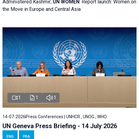
Administered Kashmir;
UN WOMEN
: R
eport launch: Women on
the Move in Europe and Central Asia
1
1
1
14-07-2026
Press Conferences | UNHCR , UNOG , WHO
UN Geneva Press Briefing - 14 July 2026
ENG
FRA