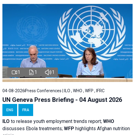
1
1
1
04-08-2026
Press Conferences | ILO , WHO , WFP , IFRC
UN Geneva Press Briefing - 04 August 2026
ENG
FRA
ILO
to release youth employment trends report;
WHO
discusses Ebola treatments;
WFP
highlights Afghan nutrition