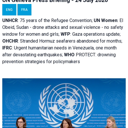
ENG
FRA
UNHCR
:
75 years of the Refugee Convention;
UN Women
: El
Obeid, Sudan - d
rone attacks and sexual violence - no safety
window for women and girls;
WFP
:
Gaza operations
update;
OHCHR
:
Stranded Hormuz seafarers abandoned for months;
IFRC
:
Urgent humanitarian needs in Venezuela, one month
after devastating earthquakes;
WHO
PROTECT: drowning
prevention strategies for policymakers