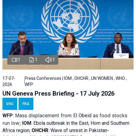
1
1
1
17-07-
Press Conferences | IOM , OHCHR , UN WOMEN , WHO ,
2026
WFP
UN Geneva Press Briefing - 17 July 2026
ENG
FRA
Mass displacement from
as food stocks
WFP
:
El
Obeid
run low;
IOM
:
Ebola outbreak in the East, Horn and Southern
Africa region;
OHCHR
:
Wave of unrest in Pakistan-