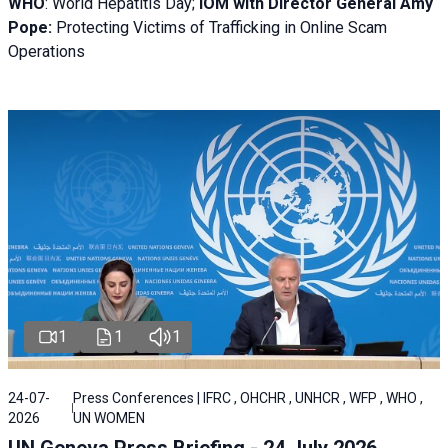
WHO
: World Hepatitis Day;
IOM with
Director General Amy
Pope:
Protecting Victims of Trafficking in Online Scam
Operations
1
1
1
24-07-
Press Conferences | IFRC , OHCHR , UNHCR , WFP , WHO ,
2026
UN WOMEN
UN Geneva Press Briefing - 24 July 2026