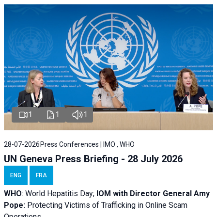
1
1
1
28-07-2026
Press Conferences | IMO , WHO
UN Geneva Press Briefing - 28 July 2026
ENG
FRA
WHO
: World Hepatitis Day;
IOM with
Director General Amy
Pope:
Protecting Victims of Trafficking in Online Scam
Operations