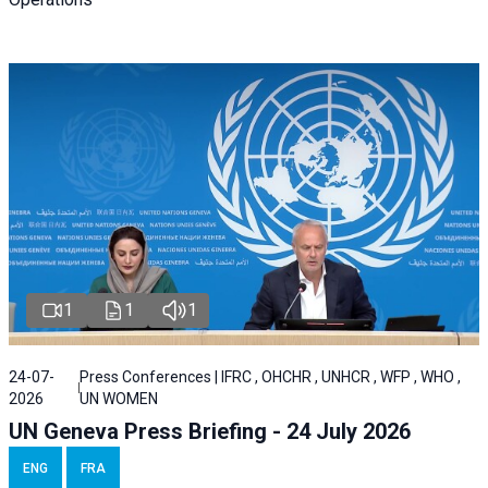
1
1
1
24-07-
Press Conferences | IFRC , OHCHR , UNHCR , WFP , WHO ,
2026
UN WOMEN
UN Geneva Press Briefing - 24 July 2026
ENG
FRA