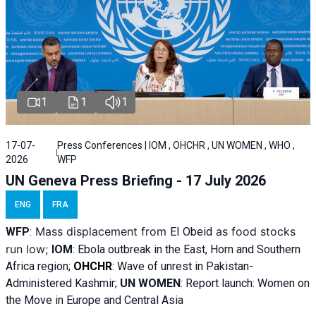
1
1
1
17-07-
Press Conferences | IOM , OHCHR , UN WOMEN , WHO ,
2026
WFP
UN Geneva Press Briefing - 17 July 2026
ENG
FRA
Mass displacement from
as food stocks
WFP
:
El
Obeid
run low;
IOM
:
Ebola outbreak in the East, Horn and Southern
Africa region;
OHCHR
:
Wave of unrest in Pakistan-
Administered Kashmir;
UN WOMEN
: R
eport launch: Women on
the Move in Europe and Central Asia