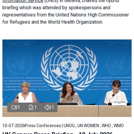
Information Service
(UNIS) in Geneva, chaired the
hybrid
briefing
which was attended by spokespersons and
representatives from the United Nations High Commissioner
for Refugees and the World Health Organization.
1
1
1
10-07-2026
Press Conferences | UNOG , UN WOMEN , WHO , WMO