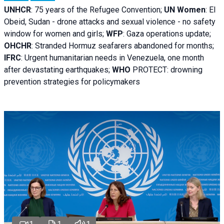
UNHCR
:
75 years of the Refugee Convention;
UN Women
: El
Obeid, Sudan - d
rone attacks and sexual violence - no safety
window for women and girls;
WFP
:
Gaza operations
update;
OHCHR
:
Stranded Hormuz seafarers abandoned for months;
IFRC
:
Urgent humanitarian needs in Venezuela, one month
after devastating earthquakes;
WHO
PROTECT: drowning
prevention strategies for policymakers