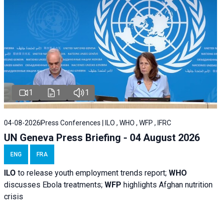
1
1
1
04-08-2026
Press Conferences | ILO , WHO , WFP , IFRC
UN Geneva Press Briefing - 04 August 2026
ENG
FRA
ILO
to release youth employment trends report;
WHO
discusses Ebola treatments;
WFP
highlights Afghan nutrition
crisis