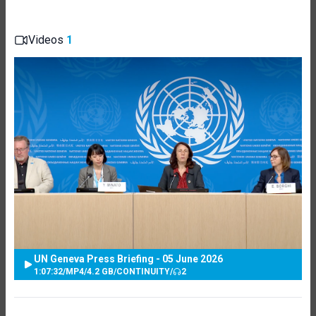
Videos
1
UN Geneva Press Briefing - 05 June 2026
1:07:32
/
MP4
/
4.2 GB
/
CONTINUITY
/
2