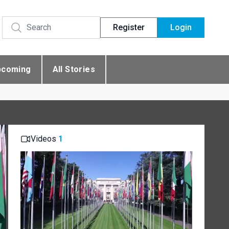
Register
Login
pcoming
All Stories
Videos
1