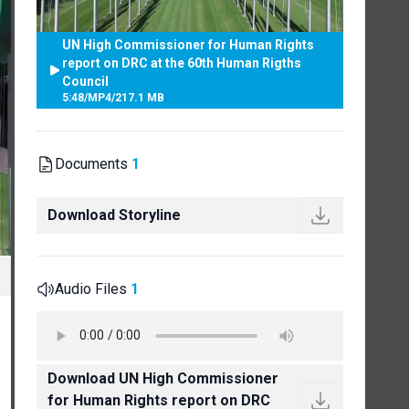
UN High Commissioner for Human Rights
report on DRC at the 60th Human Rigths
Council
5:48
/
MP4
/
217.1 MB
Documents
1
Download Storyline
Audio Files
1
Download UN High Commissioner
for Human Rights report on DRC