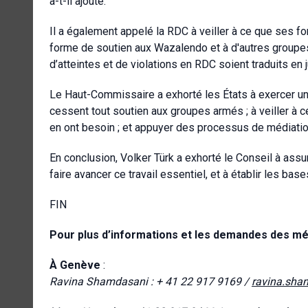
a-t-il ajouté.
Il a également appelé la RDC à veiller à ce que ses for
forme de soutien aux Wazalendo et à d'autres groupes
d’atteintes et de violations en RDC soient traduits en j
Le Haut-Commissaire a exhorté les États à exercer un
cessent tout soutien aux groupes armés ; à veiller à c
en ont besoin ; et appuyer des processus de médiation
En conclusion, Volker Türk a exhorté le Conseil à as
faire avancer ce travail essentiel, et à établir les bas
FIN
Pour plus d’informations et les demandes des méd
À Genève
:
Ravina Shamdasani : + 41 22 917 9169 /
ravina.sha