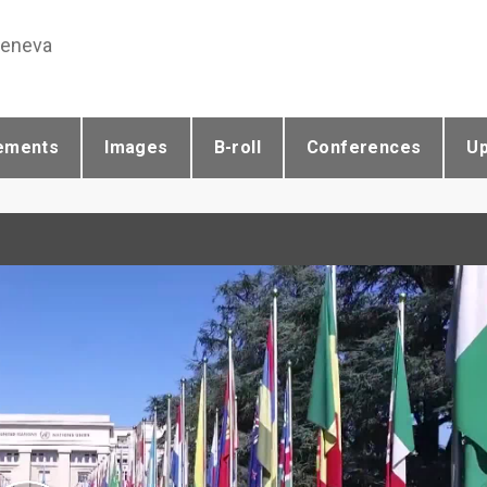
Geneva
ements
Images
B-roll
Conferences
U