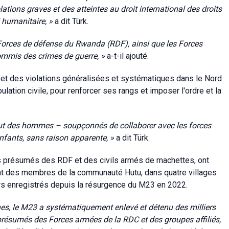
tions graves et des atteintes au droit international des droits
l humanitaire, »
a
dit Türk.
Forces de défense du Rwanda (RDF), ainsi que les Forces
commis des crimes de guerre
, »
a-t-il ajouté.
 et des violations généralisées et systématiques dans le Nord
pulation civile, pour renforcer ses rangs et imposer l'ordre et la
ut des hommes – soupçonnés de collaborer avec les forces
enfants, sans raison apparente
, »
a
dit Türk.
ts présumés des RDF et des civils armés de machettes, ont
t des membres de la communauté Hutu, dans quatre villages
iers enregistrés depuis la résurgence du M23 en 2022.
nes, le M23 a systématiquement enlevé et détenu des milliers
résumés des Forces armées de la RDC et des groupes affiliés,