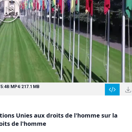
/
5:48
/
MP4
/
217.1 MB
ions Unies aux droits de l'homme sur la
roits de l'homme