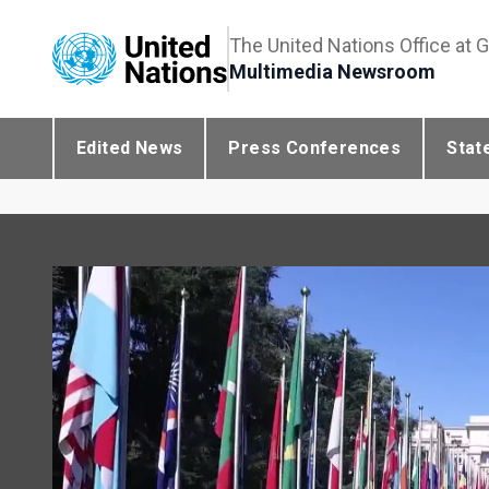
The United Nations Office at 
Multimedia Newsroom
Edited News
Press Conferences
Stat