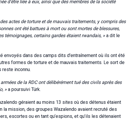
e d'être liée à eux, ainsi que des membres de la société
es actes de torture et de mauvais traitements, y compris des
rsonnes ont été battues à mort ou sont mortes de blessures,
les témoignages, certains gardes étaient rwandais, »
a dit le
 été envoyés dans des camps dits d'entraînement où ils ont été
d'autres formes de torture et de mauvais traitements. Le sort de
 reste inconnu.
rmées de la RDC ont délibérément tué des civils après des
o, »
a poursuivi Türk.
zalendo géraient au moins 13 sites où des détenus étaient
lon la mission, des groupes Wazalendo avaient recruté des
ers, escortes ou en tant qu’espions,
et qu’ils les détenaient