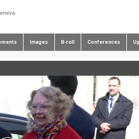
Geneva
ements
Images
B-roll
Conferences
U