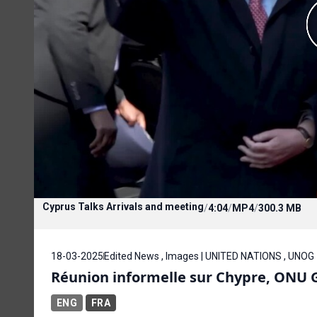
Cyprus Talks Arrivals and meeting
/
4:04
/
MP4
/
300.3 MB
18-03-2025
Edited News , Images | UNITED NATIONS , UNOG
Réunion informelle sur Chypre, ONU G
ENG
FRA