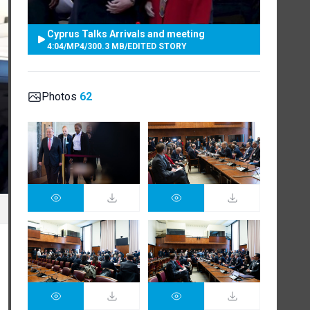
Cyprus Talks Arrivals and meeting
4:04
/
MP4
/
300.3 MB
/
EDITED STORY
Photos
62