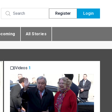
Register
Login
pcoming
All Stories
Videos
1