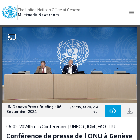
The United Nations Office at Geneva
Multimedia Newsroom
UN Geneva Press Briefing - 06
/
41:39
/
MP4
/
2.4
September 2024
GB
06-09-2024
Press Conferences | UNHCR , IOM , FAO , ITU
Conférence de presse de l'ONU à Genève