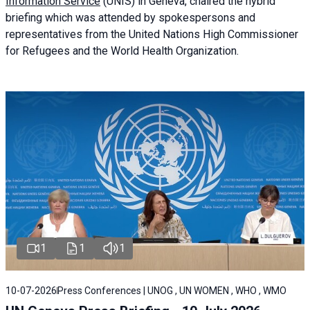
Information Service
(UNIS) in Geneva, chaired the
hybrid
briefing
which was attended by spokespersons and
representatives from the United Nations High Commissioner
for Refugees and the World Health Organization.
1
1
1
10-07-2026
Press Conferences | UNOG , UN WOMEN , WHO , WMO