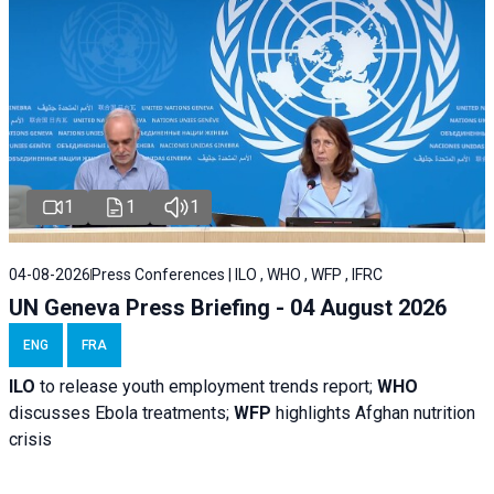
1
1
1
04-08-2026
Press Conferences | ILO , WHO , WFP , IFRC
UN Geneva Press Briefing - 04 August 2026
ENG
FRA
ILO
to release youth employment trends report;
WHO
discusses Ebola treatments;
WFP
highlights Afghan nutrition
crisis