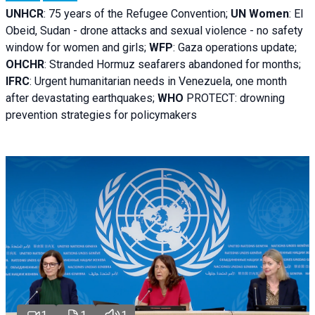
UNHCR
:
75 years of the Refugee Convention;
UN Women
: El
Obeid, Sudan - d
rone attacks and sexual violence - no safety
window for women and girls;
WFP
:
Gaza operations
update;
OHCHR
:
Stranded Hormuz seafarers abandoned for months;
IFRC
:
Urgent humanitarian needs in Venezuela, one month
after devastating earthquakes;
WHO
PROTECT: drowning
prevention strategies for policymakers