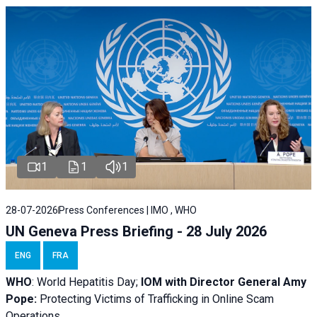
1
1
1
28-07-2026
Press Conferences | IMO , WHO
UN Geneva Press Briefing - 28 July 2026
ENG
FRA
WHO
: World Hepatitis Day;
IOM with
Director General Amy
Pope:
Protecting Victims of Trafficking in Online Scam
Operations