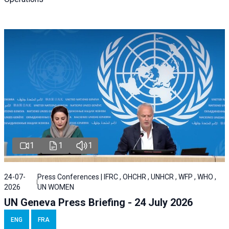
1
1
1
24-07-
Press Conferences | IFRC , OHCHR , UNHCR , WFP , WHO ,
2026
UN WOMEN
UN Geneva Press Briefing - 24 July 2026
ENG
FRA