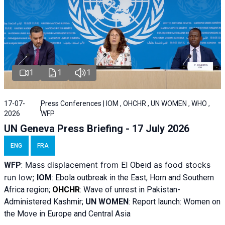
1
1
1
17-07-
Press Conferences | IOM , OHCHR , UN WOMEN , WHO ,
2026
WFP
UN Geneva Press Briefing - 17 July 2026
ENG
FRA
Mass displacement from
as food stocks
WFP
:
El
Obeid
run low;
IOM
:
Ebola outbreak in the East, Horn and Southern
Africa region;
OHCHR
:
Wave of unrest in Pakistan-
Administered Kashmir;
UN WOMEN
: R
eport launch: Women on
the Move in Europe and Central Asia