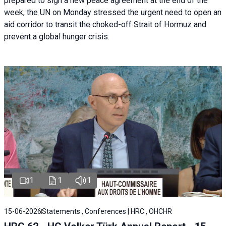
prepared to sign a new peace agreement at the end of the
week, the UN on Monday stressed the urgent need to open an
aid corridor to transit the choked-off Strait of Hormuz and
prevent a global hunger crisis.
1
1
1
15-06-2026
Statements , Conferences | HRC , OHCHR