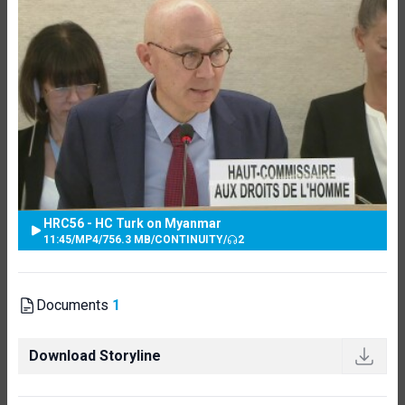
HRC56 - HC Turk on Myanmar
11:45
/
MP4
/
756.3 MB
/
CONTINUITY
/
2
Documents
1
Download Storyline