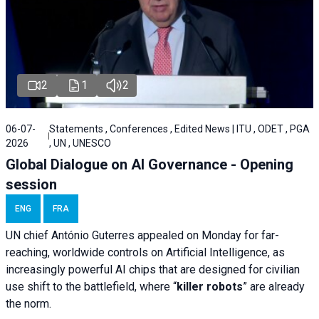
2
1
2
06-07-
Statements , Conferences , Edited News | ITU , ODET , PGA
2026
, UN , UNESCO
Global Dialogue on AI Governance - Opening
session
ENG
FRA
UN chief António Guterres appealed on Monday for far-
reaching, worldwide controls on Artificial Intelligence, as
increasingly powerful AI chips that are designed for civilian
use shift to the battlefield, where “
killer robots
” are already
the norm.