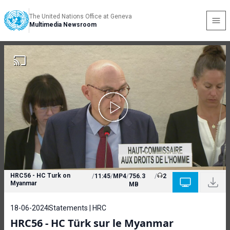
The United Nations Office at Geneva
Multimedia Newsroom
HRC56 - HC Turk on
/
11:45
/
MP4
/
756.3
/
2
Myanmar
MB
18-06-2024
Statements | HRC
HRC56 - HC Türk sur le Myanmar